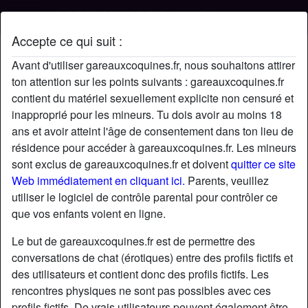
Accepte ce qui suit :
Profil de JOHAIT4
Avant d'utiliser gareauxcoquines.fr, nous souhaitons attirer
ton attention sur les points suivants : gareauxcoquines.fr
contient du matériel sexuellement explicite non censuré et
inapproprié pour les mineurs. Tu dois avoir au moins 18
ans et avoir atteint l'âge de consentement dans ton lieu de
résidence pour accéder à gareauxcoquines.fr. Les mineurs
sont exclus de gareauxcoquines.fr et doivent
quitter ce site
Web immédiatement en cliquant ici.
Parents, veuillez
utiliser le logiciel de contrôle parental pour contrôler ce
que vos enfants voient en ligne.
Le but de gareauxcoquines.fr est de permettre des
conversations de chat (érotiques) entre des profils fictifs et
des utilisateurs et contient donc des profils fictifs. Les
rencontres physiques ne sont pas possibles avec ces
star
chat
Ajouter
Discuter !
profils fictifs. De vrais utilisateurs peuvent également être