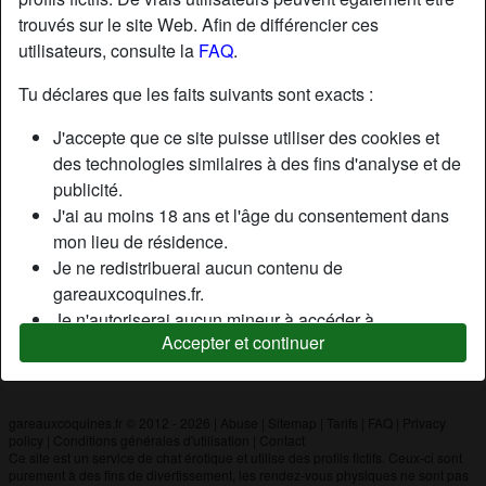
trouvés sur le site Web. Afin de différencier ces
utilisateurs, consulte la
FAQ
.
Nickname:
JOHAIT4
Âge:
26
Tu déclares que les faits suivants sont exacts :
Pays:
France
J'accepte que ce site puisse utiliser des cookies et
Département:
Loir-et-Cher
des technologies similaires à des fins d'analyse et de
Sexe:
Homme
publicité.
J'ai au moins 18 ans et l'âge du consentement dans
mon lieu de résidence.
Description
Je ne redistribuerai aucun contenu de
N'a pas encore saisi de description
gareauxcoquines.fr.
Je n'autoriserai aucun mineur à accéder à
Cherche
Accepter et continuer
gareauxcoquines.fr ou à tout matériel qu'il contient.
N'a spécifié aucune préférence
Tout contenu que je consulte ou télécharge sur
gareauxcoquines.fr est destiné à mon usage
personnel et je ne le montrerai pas à un mineur.
gareauxcoquines.fr © 2012 - 2026
|
Abuse
|
Sitemap
|
Tarifs
|
FAQ
|
Privacy
policy
|
Conditions générales d'utilisation
|
Contact
Je n'ai pas été contacté par les fournisseurs de ce
Ce site est un service de chat érotique et utilise des profils fictifs. Ceux-ci sont
matériel, et je choisis volontiers de le visualiser ou de
purement à des fins de divertissement, les rendez-vous physiques ne sont pas