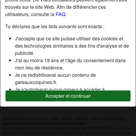
trouvés sur le site Web. Afin de différencier ces
utilisateurs, consulte la
FAQ
.
Nickname:
Coldix
Âge:
35
Tu déclares que les faits suivants sont exacts :
Pays:
France
J'accepte que ce site puisse utiliser des cookies et
Département:
Loire-Atlantique
des technologies similaires à des fins d'analyse et de
Sexe:
Homme
publicité.
J'ai au moins 18 ans et l'âge du consentement dans
mon lieu de résidence.
Description
Je ne redistribuerai aucun contenu de
N'a pas encore saisi de description
gareauxcoquines.fr.
Je n'autoriserai aucun mineur à accéder à
Cherche
Accepter et continuer
gareauxcoquines.fr ou à tout matériel qu'il contient.
N'a spécifié aucune préférence
Tout contenu que je consulte ou télécharge sur
gareauxcoquines.fr est destiné à mon usage
personnel et je ne le montrerai pas à un mineur.
gareauxcoquines.fr © 2012 - 2026
|
Abuse
|
Sitemap
|
Tarifs
|
FAQ
|
Privacy
policy
|
Conditions générales d'utilisation
|
Contact
Je n'ai pas été contacté par les fournisseurs de ce
Ce site est un service de chat érotique et utilise des profils fictifs. Ceux-ci sont
matériel, et je choisis volontiers de le visualiser ou de
purement à des fins de divertissement, les rendez-vous physiques ne sont pas