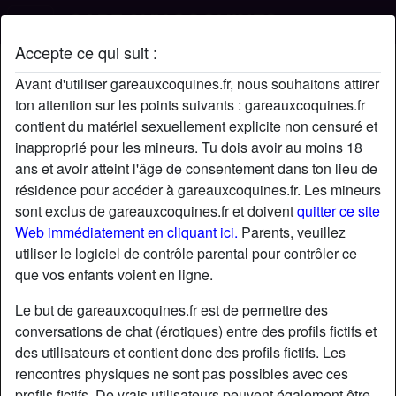
Accepte ce qui suit :
Profil de Coldix
Avant d'utiliser gareauxcoquines.fr, nous souhaitons attirer
ton attention sur les points suivants : gareauxcoquines.fr
contient du matériel sexuellement explicite non censuré et
inapproprié pour les mineurs. Tu dois avoir au moins 18
ans et avoir atteint l'âge de consentement dans ton lieu de
résidence pour accéder à gareauxcoquines.fr. Les mineurs
sont exclus de gareauxcoquines.fr et doivent
quitter ce site
Web immédiatement en cliquant ici.
Parents, veuillez
utiliser le logiciel de contrôle parental pour contrôler ce
que vos enfants voient en ligne.
Le but de gareauxcoquines.fr est de permettre des
conversations de chat (érotiques) entre des profils fictifs et
des utilisateurs et contient donc des profils fictifs. Les
rencontres physiques ne sont pas possibles avec ces
star
chat
Ajouter
Discuter !
profils fictifs. De vrais utilisateurs peuvent également être