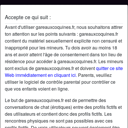
Accepte ce qui suit :
Profil de Canabaine
Avant d'utiliser gareauxcoquines.fr, nous souhaitons attirer
ton attention sur les points suivants : gareauxcoquines.fr
contient du matériel sexuellement explicite non censuré et
inapproprié pour les mineurs. Tu dois avoir au moins 18
ans et avoir atteint l'âge de consentement dans ton lieu de
résidence pour accéder à gareauxcoquines.fr. Les mineurs
sont exclus de gareauxcoquines.fr et doivent
quitter ce site
Web immédiatement en cliquant ici.
Parents, veuillez
utiliser le logiciel de contrôle parental pour contrôler ce
que vos enfants voient en ligne.
Le but de gareauxcoquines.fr est de permettre des
conversations de chat (érotiques) entre des profils fictifs et
des utilisateurs et contient donc des profils fictifs. Les
rencontres physiques ne sont pas possibles avec ces
star
chat
Ajouter
Discuter !
profils fictifs. De vrais utilisateurs peuvent également être