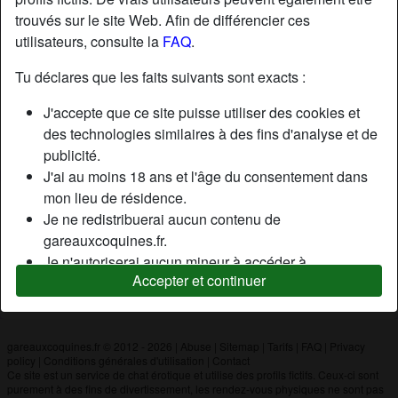
trouvés sur le site Web. Afin de différencier ces
utilisateurs, consulte la
FAQ
.
Nickname:
Canabaine
Âge:
21
Tu déclares que les faits suivants sont exacts :
Pays:
France
J'accepte que ce site puisse utiliser des cookies et
Département:
Loire-Atlantique
des technologies similaires à des fins d'analyse et de
Sexe:
Homme
publicité.
J'ai au moins 18 ans et l'âge du consentement dans
mon lieu de résidence.
Description
Je ne redistribuerai aucun contenu de
N'a pas encore saisi de description
gareauxcoquines.fr.
Je n'autoriserai aucun mineur à accéder à
Cherche
Accepter et continuer
gareauxcoquines.fr ou à tout matériel qu'il contient.
N'a spécifié aucune préférence
Tout contenu que je consulte ou télécharge sur
gareauxcoquines.fr est destiné à mon usage
personnel et je ne le montrerai pas à un mineur.
gareauxcoquines.fr © 2012 - 2026
|
Abuse
|
Sitemap
|
Tarifs
|
FAQ
|
Privacy
policy
|
Conditions générales d'utilisation
|
Contact
Je n'ai pas été contacté par les fournisseurs de ce
Ce site est un service de chat érotique et utilise des profils fictifs. Ceux-ci sont
matériel, et je choisis volontiers de le visualiser ou de
purement à des fins de divertissement, les rendez-vous physiques ne sont pas