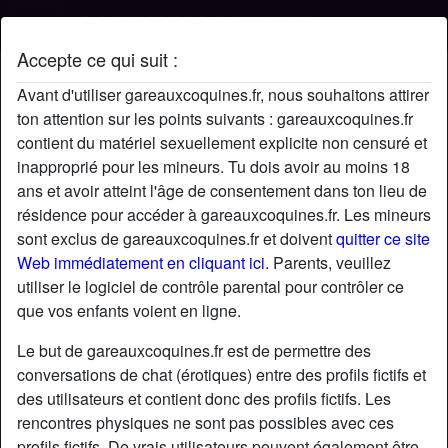
Accepte ce qui suit :
Profil de Natho
Avant d'utiliser gareauxcoquines.fr, nous souhaitons attirer
ton attention sur les points suivants : gareauxcoquines.fr
contient du matériel sexuellement explicite non censuré et
inapproprié pour les mineurs. Tu dois avoir au moins 18
ans et avoir atteint l'âge de consentement dans ton lieu de
résidence pour accéder à gareauxcoquines.fr. Les mineurs
sont exclus de gareauxcoquines.fr et doivent
quitter ce site
Web immédiatement en cliquant ici.
Parents, veuillez
utiliser le logiciel de contrôle parental pour contrôler ce
que vos enfants voient en ligne.
Le but de gareauxcoquines.fr est de permettre des
conversations de chat (érotiques) entre des profils fictifs et
des utilisateurs et contient donc des profils fictifs. Les
rencontres physiques ne sont pas possibles avec ces
star
chat
Ajouter
Discuter !
profils fictifs. De vrais utilisateurs peuvent également être