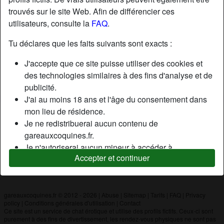
trouvés sur le site Web. Afin de différencier ces
utilisateurs, consulte la
FAQ
.
Nickname:
Natho
Âge:
26
Tu déclares que les faits suivants sont exacts :
Pays:
France
J'accepte que ce site puisse utiliser des cookies et
Département:
Loire-Atlantique
des technologies similaires à des fins d'analyse et de
Sexe:
Homme
publicité.
J'ai au moins 18 ans et l'âge du consentement dans
mon lieu de résidence.
Description
Je ne redistribuerai aucun contenu de
N'a pas encore saisi de description
gareauxcoquines.fr.
Je n'autoriserai aucun mineur à accéder à
Cherche
Accepter et continuer
gareauxcoquines.fr ou à tout matériel qu'il contient.
N'a spécifié aucune préférence
Tout contenu que je consulte ou télécharge sur
gareauxcoquines.fr est destiné à mon usage
personnel et je ne le montrerai pas à un mineur.
gareauxcoquines.fr © 2012 - 2026
|
Abuse
|
Sitemap
|
Tarifs
|
FAQ
|
Privacy
policy
|
Conditions générales d'utilisation
|
Contact
Je n'ai pas été contacté par les fournisseurs de ce
Ce site est un service de chat érotique et utilise des profils fictifs. Ceux-ci sont
matériel, et je choisis volontiers de le visualiser ou de
purement à des fins de divertissement, les rendez-vous physiques ne sont pas