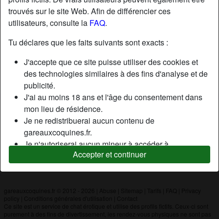
trouvés sur le site Web. Afin de différencier ces
utilisateurs, consulte la
FAQ
.
Nickname:
Tuf89
Âge:
37
Tu déclares que les faits suivants sont exacts :
Pays:
France
J'accepte que ce site puisse utiliser des cookies et
Département:
Loire
des technologies similaires à des fins d'analyse et de
Sexe:
Homme
publicité.
J'ai au moins 18 ans et l'âge du consentement dans
mon lieu de résidence.
Description
Je ne redistribuerai aucun contenu de
N'a pas encore saisi de description
gareauxcoquines.fr.
Je n'autoriserai aucun mineur à accéder à
Cherche
Accepter et continuer
gareauxcoquines.fr ou à tout matériel qu'il contient.
N'a spécifié aucune préférence
Tout contenu que je consulte ou télécharge sur
gareauxcoquines.fr est destiné à mon usage
personnel et je ne le montrerai pas à un mineur.
gareauxcoquines.fr © 2012 - 2026
|
Abuse
|
Sitemap
|
Tarifs
|
FAQ
|
Privacy
policy
|
Conditions générales d'utilisation
|
Contact
Je n'ai pas été contacté par les fournisseurs de ce
Ce site est un service de chat érotique et utilise des profils fictifs. Ceux-ci sont
matériel, et je choisis volontiers de le visualiser ou de
purement à des fins de divertissement, les rendez-vous physiques ne sont pas