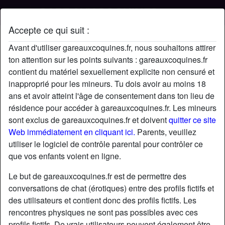
Accepte ce qui suit :
Profil de Tuf89
Avant d'utiliser gareauxcoquines.fr, nous souhaitons attirer
ton attention sur les points suivants : gareauxcoquines.fr
contient du matériel sexuellement explicite non censuré et
inapproprié pour les mineurs. Tu dois avoir au moins 18
ans et avoir atteint l'âge de consentement dans ton lieu de
résidence pour accéder à gareauxcoquines.fr. Les mineurs
sont exclus de gareauxcoquines.fr et doivent
quitter ce site
Web immédiatement en cliquant ici.
Parents, veuillez
utiliser le logiciel de contrôle parental pour contrôler ce
que vos enfants voient en ligne.
Le but de gareauxcoquines.fr est de permettre des
conversations de chat (érotiques) entre des profils fictifs et
des utilisateurs et contient donc des profils fictifs. Les
rencontres physiques ne sont pas possibles avec ces
star
chat
Ajouter
Discuter !
profils fictifs. De vrais utilisateurs peuvent également être