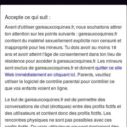
Accepte ce qui suit :
Profil de Raph454
Avant d'utiliser gareauxcoquines.fr, nous souhaitons attirer
ton attention sur les points suivants : gareauxcoquines.fr
contient du matériel sexuellement explicite non censuré et
inapproprié pour les mineurs. Tu dois avoir au moins 18
ans et avoir atteint l'âge de consentement dans ton lieu de
résidence pour accéder à gareauxcoquines.fr. Les mineurs
sont exclus de gareauxcoquines.fr et doivent
quitter ce site
Web immédiatement en cliquant ici.
Parents, veuillez
utiliser le logiciel de contrôle parental pour contrôler ce
que vos enfants voient en ligne.
Le but de gareauxcoquines.fr est de permettre des
conversations de chat (érotiques) entre des profils fictifs et
des utilisateurs et contient donc des profils fictifs. Les
rencontres physiques ne sont pas possibles avec ces
star
chat
Ajouter
Discuter !
profils fictifs. De vrais utilisateurs peuvent également être