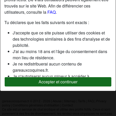
trouvés sur le site Web. Afin de différencier ces
utilisateurs, consulte la
FAQ
.
Nickname:
Raph454
Âge:
25
Tu déclares que les faits suivants sont exacts :
Pays:
France
J'accepte que ce site puisse utiliser des cookies et
Département:
Loiret
des technologies similaires à des fins d'analyse et de
Sexe:
Homme
publicité.
J'ai au moins 18 ans et l'âge du consentement dans
mon lieu de résidence.
Description
Je ne redistribuerai aucun contenu de
N'a pas encore saisi de description
gareauxcoquines.fr.
Je n'autoriserai aucun mineur à accéder à
Cherche
Accepter et continuer
gareauxcoquines.fr ou à tout matériel qu'il contient.
N'a spécifié aucune préférence
Tout contenu que je consulte ou télécharge sur
gareauxcoquines.fr est destiné à mon usage
personnel et je ne le montrerai pas à un mineur.
gareauxcoquines.fr © 2012 - 2026
|
Abuse
|
Sitemap
|
Tarifs
|
FAQ
|
Privacy
policy
|
Conditions générales d'utilisation
|
Contact
Je n'ai pas été contacté par les fournisseurs de ce
Ce site est un service de chat érotique et utilise des profils fictifs. Ceux-ci sont
matériel, et je choisis volontiers de le visualiser ou de
purement à des fins de divertissement, les rendez-vous physiques ne sont pas