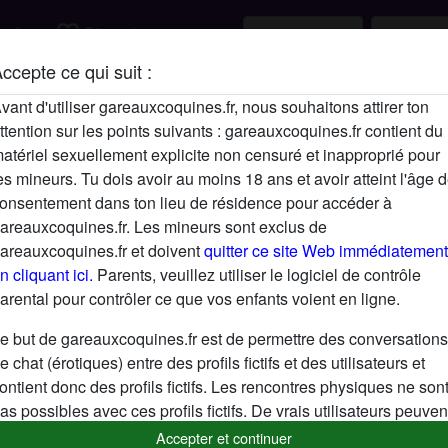
favorite_border
rcher
S'inscrire
ccepte ce qui suit :
Description
vant d'utiliser gareauxcoquines.fr, nous souhaitons attirer ton
ttention sur les points suivants : gareauxcoquines.fr contient du
N'a pas encore saisi de description
atériel sexuellement explicite non censuré et inapproprié pour
Cherche
es mineurs. Tu dois avoir au moins 18 ans et avoir atteint l'âge 
onsentement dans ton lieu de résidence pour accéder à
N'a spécifié aucune préférence
areauxcoquines.fr. Les mineurs sont exclus de
areauxcoquines.fr et doivent
quitter ce site Web immédiatement
n cliquant ici.
Parents, veuillez utiliser le logiciel de contrôle
arental pour contrôler ce que vos enfants voient en ligne.
e but de gareauxcoquines.fr est de permettre des conversations
e chat (érotiques) entre des profils fictifs et des utilisateurs et
ontient donc des profils fictifs. Les rencontres physiques ne son
as possibles avec ces profils fictifs. De vrais utilisateurs peuven
galement être trouvés sur le site Web. Afin de différencier ces
Accepter et continuer