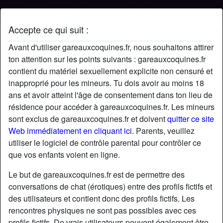
Accepte ce qui suit :
Profil de 49Anjou
Avant d'utiliser gareauxcoquines.fr, nous souhaitons attirer
ton attention sur les points suivants : gareauxcoquines.fr
contient du matériel sexuellement explicite non censuré et
inapproprié pour les mineurs. Tu dois avoir au moins 18
ans et avoir atteint l'âge de consentement dans ton lieu de
résidence pour accéder à gareauxcoquines.fr. Les mineurs
sont exclus de gareauxcoquines.fr et doivent
quitter ce site
Web immédiatement en cliquant ici.
Parents, veuillez
utiliser le logiciel de contrôle parental pour contrôler ce
que vos enfants voient en ligne.
Le but de gareauxcoquines.fr est de permettre des
conversations de chat (érotiques) entre des profils fictifs et
des utilisateurs et contient donc des profils fictifs. Les
rencontres physiques ne sont pas possibles avec ces
star
chat
Ajouter
Discuter !
profils fictifs. De vrais utilisateurs peuvent également être