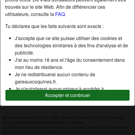
trouvés sur le site Web. Afin de différencier ces
utilisateurs, consulte la
FAQ
.
Nickname:
49Anjou
Âge:
55
Tu déclares que les faits suivants sont exacts :
Pays:
France
J'accepte que ce site puisse utiliser des cookies et
Département:
Maine-et-Loire
des technologies similaires à des fins d'analyse et de
Sexe:
Homme
publicité.
J'ai au moins 18 ans et l'âge du consentement dans
mon lieu de résidence.
Description
Je ne redistribuerai aucun contenu de
N'a pas encore saisi de description
gareauxcoquines.fr.
Je n'autoriserai aucun mineur à accéder à
Cherche
Accepter et continuer
gareauxcoquines.fr ou à tout matériel qu'il contient.
N'a spécifié aucune préférence
Tout contenu que je consulte ou télécharge sur
gareauxcoquines.fr est destiné à mon usage
personnel et je ne le montrerai pas à un mineur.
gareauxcoquines.fr © 2012 - 2026
|
Abuse
|
Sitemap
|
Tarifs
|
FAQ
|
Privacy
policy
|
Conditions générales d'utilisation
|
Contact
Je n'ai pas été contacté par les fournisseurs de ce
Ce site est un service de chat érotique et utilise des profils fictifs. Ceux-ci sont
matériel, et je choisis volontiers de le visualiser ou de
purement à des fins de divertissement, les rendez-vous physiques ne sont pas