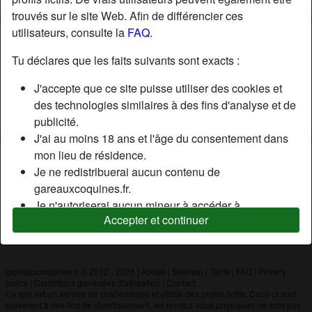
trouvés sur le site Web. Afin de différencier ces
utilisateurs, consulte la
FAQ
.
Nickname:
Zimzim
Âge:
38
Tu déclares que les faits suivants sont exacts :
Pays:
France
J'accepte que ce site puisse utiliser des cookies et
Département:
Marne
des technologies similaires à des fins d'analyse et de
Sexe:
Homme
publicité.
J'ai au moins 18 ans et l'âge du consentement dans
mon lieu de résidence.
Description
Je ne redistribuerai aucun contenu de
N'a pas encore saisi de description
gareauxcoquines.fr.
Je n'autoriserai aucun mineur à accéder à
Cherche
Accepter et continuer
gareauxcoquines.fr ou à tout matériel qu'il contient.
N'a spécifié aucune préférence
Tout contenu que je consulte ou télécharge sur
gareauxcoquines.fr est destiné à mon usage
personnel et je ne le montrerai pas à un mineur.
gareauxcoquines.fr © 2012 - 2026
|
Abuse
|
Sitemap
|
Tarifs
|
FAQ
|
Privacy
policy
|
Conditions générales d'utilisation
|
Contact
Je n'ai pas été contacté par les fournisseurs de ce
Ce site est un service de chat érotique et utilise des profils fictifs. Ceux-ci sont
matériel, et je choisis volontiers de le visualiser ou de
purement à des fins de divertissement, les rendez-vous physiques ne sont pas