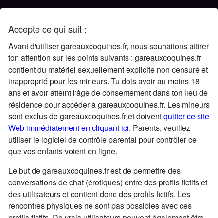
Accepte ce qui suit :
Profil de Zimzim
Avant d'utiliser gareauxcoquines.fr, nous souhaitons attirer
ton attention sur les points suivants : gareauxcoquines.fr
contient du matériel sexuellement explicite non censuré et
inapproprié pour les mineurs. Tu dois avoir au moins 18
ans et avoir atteint l'âge de consentement dans ton lieu de
résidence pour accéder à gareauxcoquines.fr. Les mineurs
sont exclus de gareauxcoquines.fr et doivent
quitter ce site
Web immédiatement en cliquant ici.
Parents, veuillez
utiliser le logiciel de contrôle parental pour contrôler ce
que vos enfants voient en ligne.
Le but de gareauxcoquines.fr est de permettre des
conversations de chat (érotiques) entre des profils fictifs et
des utilisateurs et contient donc des profils fictifs. Les
rencontres physiques ne sont pas possibles avec ces
star
chat
Ajouter
Discuter !
profils fictifs. De vrais utilisateurs peuvent également être