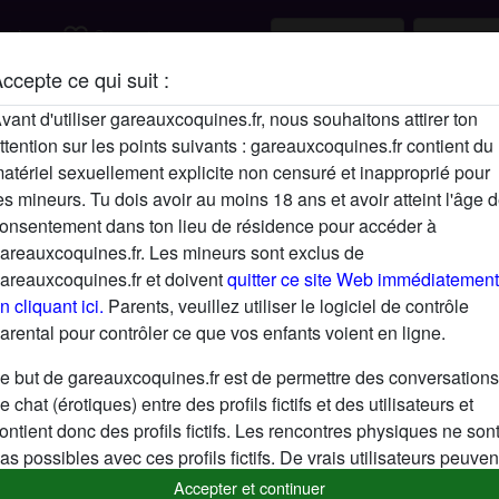
favorite_border
rcher
S'inscrire
ccepte ce qui suit :
Description
vant d'utiliser gareauxcoquines.fr, nous souhaitons attirer ton
ttention sur les points suivants : gareauxcoquines.fr contient du
N'a pas encore saisi de description
atériel sexuellement explicite non censuré et inapproprié pour
Cherche
es mineurs. Tu dois avoir au moins 18 ans et avoir atteint l'âge 
onsentement dans ton lieu de résidence pour accéder à
N'a spécifié aucune préférence
areauxcoquines.fr. Les mineurs sont exclus de
areauxcoquines.fr et doivent
quitter ce site Web immédiatement
n cliquant ici.
Parents, veuillez utiliser le logiciel de contrôle
arental pour contrôler ce que vos enfants voient en ligne.
e but de gareauxcoquines.fr est de permettre des conversations
e chat (érotiques) entre des profils fictifs et des utilisateurs et
ontient donc des profils fictifs. Les rencontres physiques ne son
as possibles avec ces profils fictifs. De vrais utilisateurs peuven
galement être trouvés sur le site Web. Afin de différencier ces
Accepter et continuer