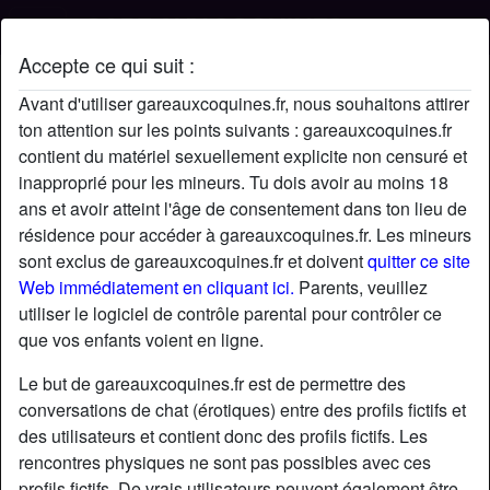
Accepte ce qui suit :
Profil de Oceane
Avant d'utiliser gareauxcoquines.fr, nous souhaitons attirer
ton attention sur les points suivants : gareauxcoquines.fr
contient du matériel sexuellement explicite non censuré et
inapproprié pour les mineurs. Tu dois avoir au moins 18
ans et avoir atteint l'âge de consentement dans ton lieu de
résidence pour accéder à gareauxcoquines.fr. Les mineurs
sont exclus de gareauxcoquines.fr et doivent
quitter ce site
Web immédiatement en cliquant ici.
Parents, veuillez
utiliser le logiciel de contrôle parental pour contrôler ce
que vos enfants voient en ligne.
Le but de gareauxcoquines.fr est de permettre des
conversations de chat (érotiques) entre des profils fictifs et
des utilisateurs et contient donc des profils fictifs. Les
rencontres physiques ne sont pas possibles avec ces
star
chat
Ajouter
Discuter !
profils fictifs. De vrais utilisateurs peuvent également être