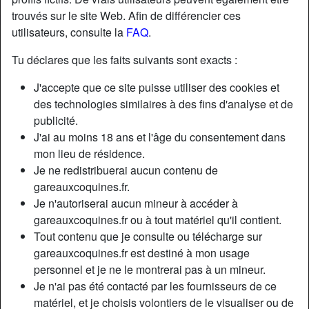
trouvés sur le site Web. Afin de différencier ces
utilisateurs, consulte la
FAQ
.
Nickname:
Oceane
Âge:
27
Tu déclares que les faits suivants sont exacts :
Pays:
France
J'accepte que ce site puisse utiliser des cookies et
Département:
Meuse
des technologies similaires à des fins d'analyse et de
Sexe:
Femme
publicité.
Sexualité:
Hétéro
J'ai au moins 18 ans et l'âge du consentement dans
Relation:
Célibataire
mon lieu de résidence.
Je ne redistribuerai aucun contenu de
Couleur des cheveux:
Brunette
gareauxcoquines.fr.
Couleur des yeux:
Brun
Je n'autoriserai aucun mineur à accéder à
Taille:
155 cm
gareauxcoquines.fr ou à tout matériel qu'il contient.
Poids:
69 Kg
Tout contenu que je consulte ou télécharge sur
Épilé(e):
if necessary
gareauxcoquines.fr est destiné à mon usage
personnel et je ne le montrerai pas à un mineur.
Description
Je n'ai pas été contacté par les fournisseurs de ce
matériel, et je choisis volontiers de le visualiser ou de