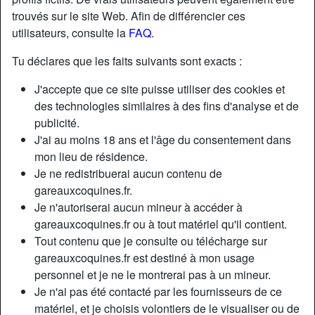
trouvés sur le site Web. Afin de différencier ces
utilisateurs, consulte la
FAQ
.
Nickname:
Cricri
Âge:
42
Tu déclares que les faits suivants sont exacts :
Pays:
France
J'accepte que ce site puisse utiliser des cookies et
Département:
Morbihan
des technologies similaires à des fins d'analyse et de
Sexe:
Homme
publicité.
Relation:
Célibataire
J'ai au moins 18 ans et l'âge du consentement dans
mon lieu de résidence.
Je ne redistribuerai aucun contenu de
Description
gareauxcoquines.fr.
Jeune homme sportif, non fumeur, célibataire par choix,
Je n'autoriserai aucun mineur à accéder à
cherche une femme ayant les mêmes désirs pour un
gareauxcoquines.fr ou à tout matériel qu'il contient.
partage de moment coquin, il n'y na pas de mal de se faire
Tout contenu que je consulte ou télécharge sur
plaisir.
gareauxcoquines.fr est destiné à mon usage
personnel et je ne le montrerai pas à un mineur.
Cherche
Je n'ai pas été contacté par les fournisseurs de ce
N'a spécifié aucune préférence
matériel, et je choisis volontiers de le visualiser ou de