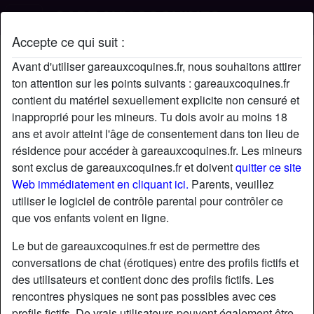
Accepte ce qui suit :
Profil de Cricri
Avant d'utiliser gareauxcoquines.fr, nous souhaitons attirer
ton attention sur les points suivants : gareauxcoquines.fr
contient du matériel sexuellement explicite non censuré et
inapproprié pour les mineurs. Tu dois avoir au moins 18
ans et avoir atteint l'âge de consentement dans ton lieu de
résidence pour accéder à gareauxcoquines.fr. Les mineurs
sont exclus de gareauxcoquines.fr et doivent
quitter ce site
Web immédiatement en cliquant ici.
Parents, veuillez
utiliser le logiciel de contrôle parental pour contrôler ce
que vos enfants voient en ligne.
Le but de gareauxcoquines.fr est de permettre des
conversations de chat (érotiques) entre des profils fictifs et
des utilisateurs et contient donc des profils fictifs. Les
rencontres physiques ne sont pas possibles avec ces
star
chat
Ajouter
Discuter !
profils fictifs. De vrais utilisateurs peuvent également être