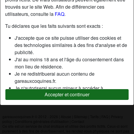
trouvés sur le site Web. Afin de différencier ces
utilisateurs, consulte la
FAQ
.
Nickname:
Velours58
Âge:
52
Tu déclares que les faits suivants sont exacts :
Pays:
France
J'accepte que ce site puisse utiliser des cookies et
Département:
Nièvre
des technologies similaires à des fins d'analyse et de
Sexe:
Couple
publicité.
J'ai au moins 18 ans et l'âge du consentement dans
mon lieu de résidence.
Description
Je ne redistribuerai aucun contenu de
N'a pas encore saisi de description
gareauxcoquines.fr.
Je n'autoriserai aucun mineur à accéder à
Cherche
Accepter et continuer
gareauxcoquines.fr ou à tout matériel qu'il contient.
N'a spécifié aucune préférence
Tout contenu que je consulte ou télécharge sur
gareauxcoquines.fr est destiné à mon usage
personnel et je ne le montrerai pas à un mineur.
gareauxcoquines.fr © 2012 - 2026
|
Abuse
|
Sitemap
|
Tarifs
|
FAQ
|
Privacy
policy
|
Conditions générales d'utilisation
|
Contact
Je n'ai pas été contacté par les fournisseurs de ce
Ce site est un service de chat érotique et utilise des profils fictifs. Ceux-ci sont
matériel, et je choisis volontiers de le visualiser ou de
purement à des fins de divertissement, les rendez-vous physiques ne sont pas