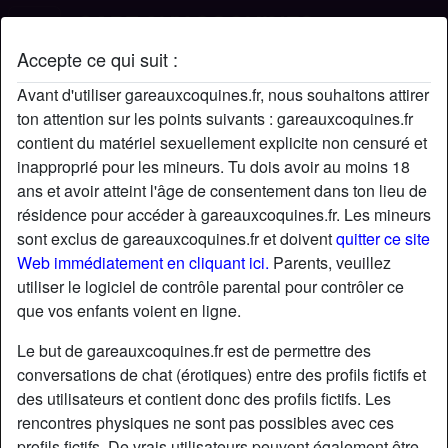
Accepte ce qui suit :
Profil de Velours58
Avant d'utiliser gareauxcoquines.fr, nous souhaitons attirer
ton attention sur les points suivants : gareauxcoquines.fr
contient du matériel sexuellement explicite non censuré et
inapproprié pour les mineurs. Tu dois avoir au moins 18
ans et avoir atteint l'âge de consentement dans ton lieu de
résidence pour accéder à gareauxcoquines.fr. Les mineurs
sont exclus de gareauxcoquines.fr et doivent
quitter ce site
Web immédiatement en cliquant ici.
Parents, veuillez
utiliser le logiciel de contrôle parental pour contrôler ce
que vos enfants voient en ligne.
Le but de gareauxcoquines.fr est de permettre des
conversations de chat (érotiques) entre des profils fictifs et
des utilisateurs et contient donc des profils fictifs. Les
rencontres physiques ne sont pas possibles avec ces
star
chat
Ajouter
Discuter !
profils fictifs. De vrais utilisateurs peuvent également être