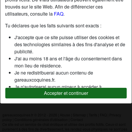
trouvés sur le site Web. Afin de différencier ces
utilisateurs, consulte la
FAQ
.
Nickname:
Nina
Âge:
40
Tu déclares que les faits suivants sont exacts :
Pays:
France
J'accepte que ce site puisse utiliser des cookies et
Département:
Nord
des technologies similaires à des fins d'analyse et de
Sexe:
Homme
publicité.
J'ai au moins 18 ans et l'âge du consentement dans
mon lieu de résidence.
Description
Je ne redistribuerai aucun contenu de
N'a pas encore saisi de description
gareauxcoquines.fr.
Je n'autoriserai aucun mineur à accéder à
Cherche
Accepter et continuer
gareauxcoquines.fr ou à tout matériel qu'il contient.
N'a spécifié aucune préférence
Tout contenu que je consulte ou télécharge sur
gareauxcoquines.fr est destiné à mon usage
personnel et je ne le montrerai pas à un mineur.
gareauxcoquines.fr © 2012 - 2026
|
Abuse
|
Sitemap
|
Tarifs
|
FAQ
|
Privacy
policy
|
Conditions générales d'utilisation
|
Contact
Je n'ai pas été contacté par les fournisseurs de ce
Ce site est un service de chat érotique et utilise des profils fictifs. Ceux-ci sont
matériel, et je choisis volontiers de le visualiser ou de
purement à des fins de divertissement, les rendez-vous physiques ne sont pas