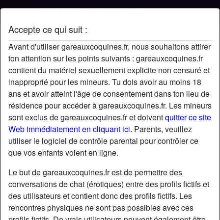
Accepte ce qui suit :
Profil de nina
Avant d'utiliser gareauxcoquines.fr, nous souhaitons attirer
ton attention sur les points suivants : gareauxcoquines.fr
contient du matériel sexuellement explicite non censuré et
inapproprié pour les mineurs. Tu dois avoir au moins 18
ans et avoir atteint l'âge de consentement dans ton lieu de
résidence pour accéder à gareauxcoquines.fr. Les mineurs
sont exclus de gareauxcoquines.fr et doivent
quitter ce site
Web immédiatement en cliquant ici.
Parents, veuillez
utiliser le logiciel de contrôle parental pour contrôler ce
que vos enfants voient en ligne.
Le but de gareauxcoquines.fr est de permettre des
conversations de chat (érotiques) entre des profils fictifs et
des utilisateurs et contient donc des profils fictifs. Les
rencontres physiques ne sont pas possibles avec ces
star
chat
Ajouter
Discuter !
profils fictifs. De vrais utilisateurs peuvent également être