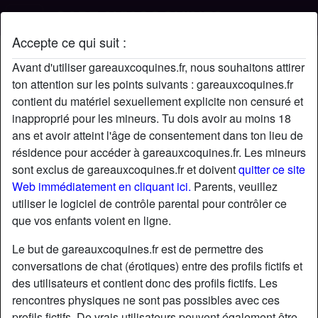
Accepte ce qui suit :
Profil de greg62120
Avant d'utiliser gareauxcoquines.fr, nous souhaitons attirer
ton attention sur les points suivants : gareauxcoquines.fr
contient du matériel sexuellement explicite non censuré et
inapproprié pour les mineurs. Tu dois avoir au moins 18
ans et avoir atteint l'âge de consentement dans ton lieu de
résidence pour accéder à gareauxcoquines.fr. Les mineurs
sont exclus de gareauxcoquines.fr et doivent
quitter ce site
Web immédiatement en cliquant ici.
Parents, veuillez
utiliser le logiciel de contrôle parental pour contrôler ce
que vos enfants voient en ligne.
Le but de gareauxcoquines.fr est de permettre des
conversations de chat (érotiques) entre des profils fictifs et
des utilisateurs et contient donc des profils fictifs. Les
rencontres physiques ne sont pas possibles avec ces
star
chat
Ajouter
Discuter !
profils fictifs. De vrais utilisateurs peuvent également être