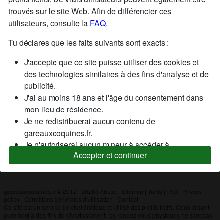
trouvés sur le site Web. Afin de différencier ces
utilisateurs, consulte la
FAQ
.
Nickname:
Greg62120
Âge:
44
Tu déclares que les faits suivants sont exacts :
Pays:
France
J'accepte que ce site puisse utiliser des cookies et
Département:
Nord
des technologies similaires à des fins d'analyse et de
Sexe:
Homme
publicité.
J'ai au moins 18 ans et l'âge du consentement dans
mon lieu de résidence.
Description
Je ne redistribuerai aucun contenu de
N'a pas encore saisi de description
gareauxcoquines.fr.
Je n'autoriserai aucun mineur à accéder à
Cherche
Accepter et continuer
gareauxcoquines.fr ou à tout matériel qu'il contient.
N'a spécifié aucune préférence
Tout contenu que je consulte ou télécharge sur
gareauxcoquines.fr est destiné à mon usage
personnel et je ne le montrerai pas à un mineur.
gareauxcoquines.fr © 2012 - 2026
|
Abuse
|
Sitemap
|
Tarifs
|
FAQ
|
Privacy
policy
|
Conditions générales d'utilisation
|
Contact
Je n'ai pas été contacté par les fournisseurs de ce
Ce site est un service de chat érotique et utilise des profils fictifs. Ceux-ci sont
matériel, et je choisis volontiers de le visualiser ou de
purement à des fins de divertissement, les rendez-vous physiques ne sont pas