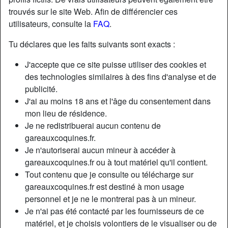
trouvés sur le site Web. Afin de différencier ces
utilisateurs, consulte la
FAQ
.
Nickname:
Claude777777
Âge:
62
Tu déclares que les faits suivants sont exacts :
Pays:
France
J'accepte que ce site puisse utiliser des cookies et
Département:
Nord
des technologies similaires à des fins d'analyse et de
Sexe:
Homme
publicité.
Sexualité:
Hétéro
J'ai au moins 18 ans et l'âge du consentement dans
Relation:
Célibataire
mon lieu de résidence.
Je ne redistribuerai aucun contenu de
Couleur des yeux:
Brun
gareauxcoquines.fr.
Taille:
179 cm
Je n'autoriserai aucun mineur à accéder à
Poids:
90 Kg
gareauxcoquines.fr ou à tout matériel qu'il contient.
Épilé(e):
if necessary
Tout contenu que je consulte ou télécharge sur
gareauxcoquines.fr est destiné à mon usage
Description
personnel et je ne le montrerai pas à un mineur.
Je n'ai pas été contacté par les fournisseurs de ce
Je vis seul dans une grande maison à la campagne à
matériel, et je choisis volontiers de le visualiser ou de
Beaumont Belgique..10 km Jeumont) j'ai 60 a, propre,