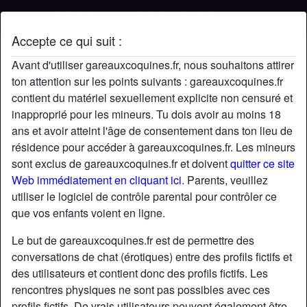
Accepte ce qui suit :
Profil de claude777777
Avant d'utiliser gareauxcoquines.fr, nous souhaitons attirer
ton attention sur les points suivants : gareauxcoquines.fr
contient du matériel sexuellement explicite non censuré et
inapproprié pour les mineurs. Tu dois avoir au moins 18
ans et avoir atteint l'âge de consentement dans ton lieu de
résidence pour accéder à gareauxcoquines.fr. Les mineurs
sont exclus de gareauxcoquines.fr et doivent
quitter ce site
Web immédiatement en cliquant ici.
Parents, veuillez
utiliser le logiciel de contrôle parental pour contrôler ce
que vos enfants voient en ligne.
Le but de gareauxcoquines.fr est de permettre des
conversations de chat (érotiques) entre des profils fictifs et
des utilisateurs et contient donc des profils fictifs. Les
rencontres physiques ne sont pas possibles avec ces
star
chat
Ajouter
Discuter !
profils fictifs. De vrais utilisateurs peuvent également être