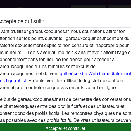
favorite_border
rcher
S'inscrire
ccepte ce qui suit :
Description
vant d'utiliser gareauxcoquines.fr, nous souhaitons attirer ton
ttention sur les points suivants : gareauxcoquines.fr contient du
N'a pas encore saisi de description
atériel sexuellement explicite non censuré et inapproprié pour
Cherche
es mineurs. Tu dois avoir au moins 18 ans et avoir atteint l'âge 
onsentement dans ton lieu de résidence pour accéder à
N'a spécifié aucune préférence
areauxcoquines.fr. Les mineurs sont exclus de
areauxcoquines.fr et doivent
quitter ce site Web immédiatement
n cliquant ici.
Parents, veuillez utiliser le logiciel de contrôle
arental pour contrôler ce que vos enfants voient en ligne.
e but de gareauxcoquines.fr est de permettre des conversations
e chat (érotiques) entre des profils fictifs et des utilisateurs et
ontient donc des profils fictifs. Les rencontres physiques ne son
as possibles avec ces profils fictifs. De vrais utilisateurs peuven
galement être trouvés sur le site Web. Afin de différencier ces
Accepter et continuer