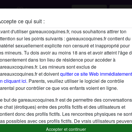
favorite_border
rcher
S'inscrire
ccepte ce qui suit :
Description
vant d'utiliser gareauxcoquines.fr, nous souhaitons attirer ton
ttention sur les points suivants : gareauxcoquines.fr contient du
Bonjour à tous, j'aime les femmes mature
atériel sexuellement explicite non censuré et inapproprié pour
je veux donner du plaisir et en recevoir, 
es mineurs. Tu dois avoir au moins 18 ans et avoir atteint l'âge 
Cherche
onsentement dans ton lieu de résidence pour accéder à
areauxcoquines.fr. Les mineurs sont exclus de
Femme, Corpulent(e), Africain(e), Asiatiq
areauxcoquines.fr et doivent
quitter ce site Web immédiatement
Latin(e), 36-54, 55+
n cliquant ici.
Parents, veuillez utiliser le logiciel de contrôle
arental pour contrôler ce que vos enfants voient en ligne.
e but de gareauxcoquines.fr est de permettre des conversations
e chat (érotiques) entre des profils fictifs et des utilisateurs et
ontient donc des profils fictifs. Les rencontres physiques ne son
as possibles avec ces profils fictifs. De vrais utilisateurs peuven
galement être trouvés sur le site Web. Afin de différencier ces
Accepter et continuer