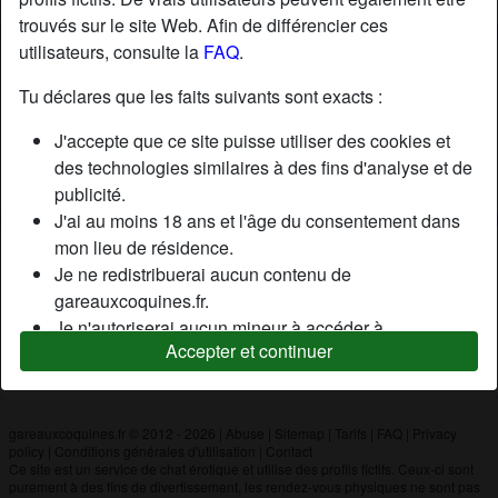
trouvés sur le site Web. Afin de différencier ces
utilisateurs, consulte la
FAQ
.
Nickname:
Anthony
Âge:
19
Tu déclares que les faits suivants sont exacts :
Pays:
France
J'accepte que ce site puisse utiliser des cookies et
Département:
Oise
des technologies similaires à des fins d'analyse et de
Sexe:
Homme
publicité.
J'ai au moins 18 ans et l'âge du consentement dans
mon lieu de résidence.
Description
Je ne redistribuerai aucun contenu de
N'a pas encore saisi de description
gareauxcoquines.fr.
Je n'autoriserai aucun mineur à accéder à
Cherche
Accepter et continuer
gareauxcoquines.fr ou à tout matériel qu'il contient.
N'a spécifié aucune préférence
Tout contenu que je consulte ou télécharge sur
gareauxcoquines.fr est destiné à mon usage
personnel et je ne le montrerai pas à un mineur.
gareauxcoquines.fr © 2012 - 2026
|
Abuse
|
Sitemap
|
Tarifs
|
FAQ
|
Privacy
policy
|
Conditions générales d'utilisation
|
Contact
Je n'ai pas été contacté par les fournisseurs de ce
Ce site est un service de chat érotique et utilise des profils fictifs. Ceux-ci sont
matériel, et je choisis volontiers de le visualiser ou de
purement à des fins de divertissement, les rendez-vous physiques ne sont pas