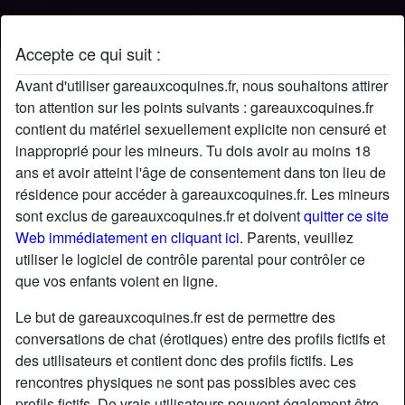
Accepte ce qui suit :
Profil de Anthony
Avant d'utiliser gareauxcoquines.fr, nous souhaitons attirer
ton attention sur les points suivants : gareauxcoquines.fr
contient du matériel sexuellement explicite non censuré et
inapproprié pour les mineurs. Tu dois avoir au moins 18
ans et avoir atteint l'âge de consentement dans ton lieu de
résidence pour accéder à gareauxcoquines.fr. Les mineurs
sont exclus de gareauxcoquines.fr et doivent
quitter ce site
Web immédiatement en cliquant ici.
Parents, veuillez
utiliser le logiciel de contrôle parental pour contrôler ce
que vos enfants voient en ligne.
Le but de gareauxcoquines.fr est de permettre des
conversations de chat (érotiques) entre des profils fictifs et
des utilisateurs et contient donc des profils fictifs. Les
rencontres physiques ne sont pas possibles avec ces
star
chat
Ajouter
Discuter !
profils fictifs. De vrais utilisateurs peuvent également être