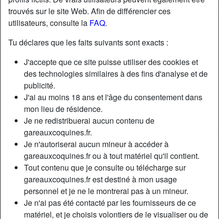
trouvés sur le site Web. Afin de différencier ces
utilisateurs, consulte la
FAQ
.
Tu déclares que les faits suivants sont exacts :
J'accepte que ce site puisse utiliser des cookies et
des technologies similaires à des fins d'analyse et de
publicité.
J'ai au moins 18 ans et l'âge du consentement dans
mon lieu de résidence.
Je ne redistribuerai aucun contenu de
gareauxcoquines.fr.
Je n'autoriserai aucun mineur à accéder à
Nickname:
IamYseult
gareauxcoquines.fr ou à tout matériel qu'il contient.
Âge:
31
Tout contenu que je consulte ou télécharge sur
Pays:
France
gareauxcoquines.fr est destiné à mon usage
Département:
Paris
personnel et je ne le montrerai pas à un mineur.
Sexe:
Femme
Je n'ai pas été contacté par les fournisseurs de ce
Sexualité:
Hétéro
matériel, et je choisis volontiers de le visualiser ou de