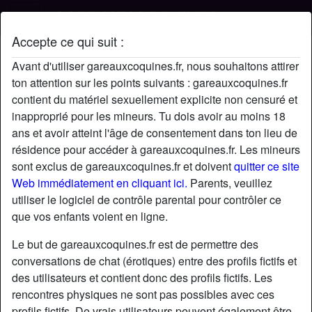
Accepte ce qui suit :
Profil de IamYseult
Avant d'utiliser gareauxcoquines.fr, nous souhaitons attirer
ton attention sur les points suivants : gareauxcoquines.fr
contient du matériel sexuellement explicite non censuré et
inapproprié pour les mineurs. Tu dois avoir au moins 18
ans et avoir atteint l'âge de consentement dans ton lieu de
résidence pour accéder à gareauxcoquines.fr. Les mineurs
sont exclus de gareauxcoquines.fr et doivent
quitter ce site
Web immédiatement en cliquant ici.
Parents, veuillez
utiliser le logiciel de contrôle parental pour contrôler ce
que vos enfants voient en ligne.
Le but de gareauxcoquines.fr est de permettre des
conversations de chat (érotiques) entre des profils fictifs et
des utilisateurs et contient donc des profils fictifs. Les
rencontres physiques ne sont pas possibles avec ces
star
chat
Ajouter
Discuter !
profils fictifs. De vrais utilisateurs peuvent également être