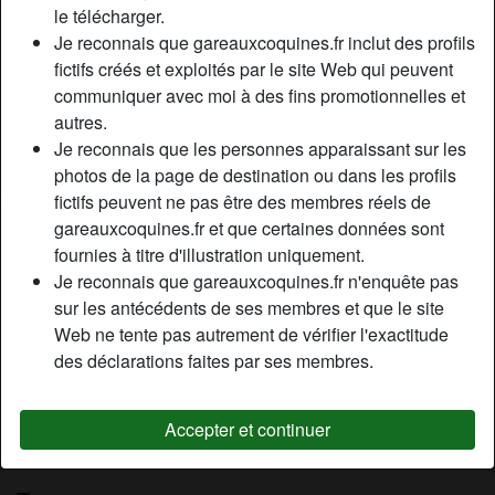
le télécharger.
Relation:
Célibataire
Je reconnais que gareauxcoquines.fr inclut des profils
Couleur des cheveux:
Foncé
fictifs créés et exploités par le site Web qui peuvent
Couleur des yeux:
Brun
communiquer avec moi à des fins promotionnelles et
Taille:
163 cm
autres.
Épilé(e):
Oui
Je reconnais que les personnes apparaissant sur les
Fumeur(euse):
Non
photos de la page de destination ou dans les profils
fictifs peuvent ne pas être des membres réels de
gareauxcoquines.fr et que certaines données sont
Description
person_pin
fournies à titre d'illustration uniquement.
Hello, je m’appelle Yseult , je suis une petite beurette. Je
Je reconnais que gareauxcoquines.fr n'enquête pas
recherche actuellement des rencontres coquines.
sur les antécédents de ses membres et que le site
Célibataire depuis peu, je souhaite juste m’amuser un peu
Web ne tente pas autrement de vérifier l'exactitude
sans trop réfléchir, enfin si un peu quand même lol.
des déclarations faites par ses membres.
Cherche
Accepter et continuer
N'a spécifié aucune préférence