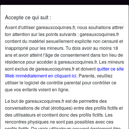
Accepte ce qui suit :
Profil de frenchkiss
Avant d'utiliser gareauxcoquines.fr, nous souhaitons attirer
ton attention sur les points suivants : gareauxcoquines.fr
contient du matériel sexuellement explicite non censuré et
inapproprié pour les mineurs. Tu dois avoir au moins 18
ans et avoir atteint l'âge de consentement dans ton lieu de
résidence pour accéder à gareauxcoquines.fr. Les mineurs
sont exclus de gareauxcoquines.fr et doivent
quitter ce site
Web immédiatement en cliquant ici.
Parents, veuillez
utiliser le logiciel de contrôle parental pour contrôler ce
que vos enfants voient en ligne.
Le but de gareauxcoquines.fr est de permettre des
conversations de chat (érotiques) entre des profils fictifs et
des utilisateurs et contient donc des profils fictifs. Les
rencontres physiques ne sont pas possibles avec ces
star
chat
Ajouter
Discuter !
profils fictifs. De vrais utilisateurs peuvent également être