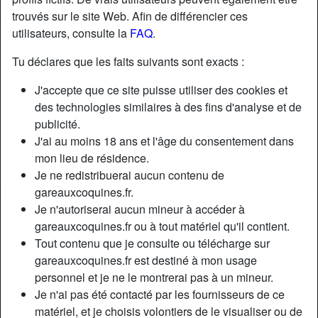
trouvés sur le site Web. Afin de différencier ces
utilisateurs, consulte la
FAQ
.
Tu déclares que les faits suivants sont exacts :
J'accepte que ce site puisse utiliser des cookies et
des technologies similaires à des fins d'analyse et de
publicité.
J'ai au moins 18 ans et l'âge du consentement dans
mon lieu de résidence.
Je ne redistribuerai aucun contenu de
gareauxcoquines.fr.
Je n'autoriserai aucun mineur à accéder à
Nickname:
Frenchkiss
gareauxcoquines.fr ou à tout matériel qu'il contient.
Âge:
26
Tout contenu que je consulte ou télécharge sur
Pays:
France
gareauxcoquines.fr est destiné à mon usage
Département:
Paris
personnel et je ne le montrerai pas à un mineur.
Sexe:
Femme
Je n'ai pas été contacté par les fournisseurs de ce
Sexualité:
Hétéro
matériel, et je choisis volontiers de le visualiser ou de