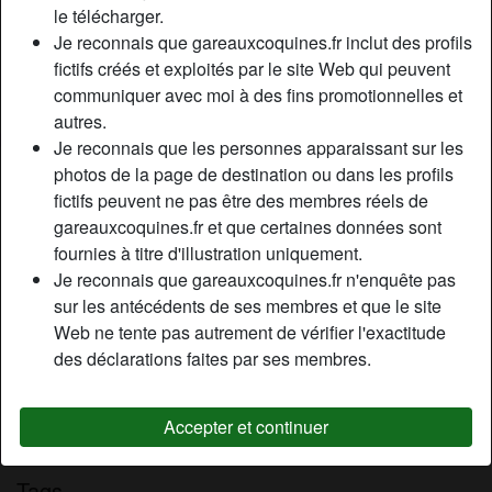
le télécharger.
Relation:
Célibataire
Je reconnais que gareauxcoquines.fr inclut des profils
Couleur des cheveux:
Blonde
fictifs créés et exploités par le site Web qui peuvent
Épilé(e):
Oui
communiquer avec moi à des fins promotionnelles et
Fumeur(euse):
À l'occasion
autres.
Je reconnais que les personnes apparaissant sur les
Description
photos de la page de destination ou dans les profils
person_pin
fictifs peuvent ne pas être des membres réels de
Femme blonde aux cheveux courts, très branchée sexe,
gareauxcoquines.fr et que certaines données sont
cherche homme viril et puissant sexuellement, style
fournies à titre d'illustration uniquement.
rugbyman, pas trop fluet ni faiblard. Je suis la sans
Je reconnais que gareauxcoquines.fr n'enquête pas
ambigüité pour un plan cul pur et dur, sans fioritures, avec
sur les antécédents de ses membres et que le site
un mec de 40 ans environ bien monté et endurant pour les
Web ne tente pas autrement de vérifier l'exactitude
parties intimes.
des déclarations faites par ses membres.
Cherche
Homme, Hétéro, Bisexuel(le), 26-35, 36-54
Accepter et continuer
Tags