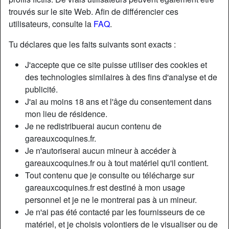
trouvés sur le site Web. Afin de différencier ces
utilisateurs, consulte la
FAQ
.
Tu déclares que les faits suivants sont exacts :
J'accepte que ce site puisse utiliser des cookies et
des technologies similaires à des fins d'analyse et de
publicité.
J'ai au moins 18 ans et l'âge du consentement dans
mon lieu de résidence.
Je ne redistribuerai aucun contenu de
gareauxcoquines.fr.
Je n'autoriserai aucun mineur à accéder à
Nickname:
UrFavBaby
gareauxcoquines.fr ou à tout matériel qu'il contient.
Âge:
48
Tout contenu que je consulte ou télécharge sur
Pays:
France
gareauxcoquines.fr est destiné à mon usage
Département:
Paris
personnel et je ne le montrerai pas à un mineur.
Sexe:
Femme
Je n'ai pas été contacté par les fournisseurs de ce
Sexualité:
Hétéro
matériel, et je choisis volontiers de le visualiser ou de