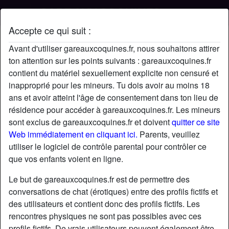
Accepte ce qui suit :
Profil de UrFavBaby
Avant d'utiliser gareauxcoquines.fr, nous souhaitons attirer
ton attention sur les points suivants : gareauxcoquines.fr
contient du matériel sexuellement explicite non censuré et
inapproprié pour les mineurs. Tu dois avoir au moins 18
ans et avoir atteint l'âge de consentement dans ton lieu de
résidence pour accéder à gareauxcoquines.fr. Les mineurs
sont exclus de gareauxcoquines.fr et doivent
quitter ce site
Web immédiatement en cliquant ici.
Parents, veuillez
utiliser le logiciel de contrôle parental pour contrôler ce
que vos enfants voient en ligne.
Le but de gareauxcoquines.fr est de permettre des
conversations de chat (érotiques) entre des profils fictifs et
des utilisateurs et contient donc des profils fictifs. Les
rencontres physiques ne sont pas possibles avec ces
star
chat
Ajouter
Discuter !
profils fictifs. De vrais utilisateurs peuvent également être