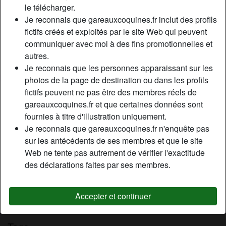
le télécharger.
Relation:
Célibataire
Je reconnais que gareauxcoquines.fr inclut des profils
Couleur des cheveux:
Blonde
fictifs créés et exploités par le site Web qui peuvent
Couleur des yeux:
Brun
communiquer avec moi à des fins promotionnelles et
Poids:
61 Kg
autres.
Épilé(e):
Oui
Je reconnais que les personnes apparaissant sur les
photos de la page de destination ou dans les profils
Description
fictifs peuvent ne pas être des membres réels de
person_pin
gareauxcoquines.fr et que certaines données sont
Belle blonde sulfureuse , je suis une cougar à la recherche
fournies à titre d'illustration uniquement.
d’un homme de 21 à 40 ans pour partager des moments
Je reconnais que gareauxcoquines.fr n'enquête pas
intimes en toute discrétion. Je n’apprécie pas le sexe
sur les antécédents de ses membres et que le site
sauvage, par contre, je suis partante pour des jeux sexuels
Web ne tente pas autrement de vérifier l'exactitude
(cunni, pipe, 69 et autres).
des déclarations faites par ses membres.
Cherche
Homme, Hétéro, 18-25, 26-35, 36-54
Accepter et continuer