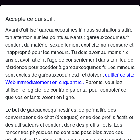
Accepte ce qui suit :
Profil de Madamechristine
Avant d'utiliser gareauxcoquines.fr, nous souhaitons attirer
ton attention sur les points suivants : gareauxcoquines.fr
contient du matériel sexuellement explicite non censuré et
inapproprié pour les mineurs. Tu dois avoir au moins 18
ans et avoir atteint l'âge de consentement dans ton lieu de
résidence pour accéder à gareauxcoquines.fr. Les mineurs
sont exclus de gareauxcoquines.fr et doivent
quitter ce site
Web immédiatement en cliquant ici.
Parents, veuillez
utiliser le logiciel de contrôle parental pour contrôler ce
que vos enfants voient en ligne.
Le but de gareauxcoquines.fr est de permettre des
conversations de chat (érotiques) entre des profils fictifs et
des utilisateurs et contient donc des profils fictifs. Les
rencontres physiques ne sont pas possibles avec ces
star
chat
Ajouter
Discuter !
profils fictifs. De vrais utilisateurs peuvent également être