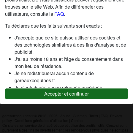
trouvés sur le site Web. Afin de différencier ces
utilisateurs, consulte la
FAQ
.
Nickname:
Madamechristine
Âge:
28
Tu déclares que les faits suivants sont exacts :
Pays:
France
J'accepte que ce site puisse utiliser des cookies et
Département:
Paris
des technologies similaires à des fins d'analyse et de
Sexe:
Femme
publicité.
J'ai au moins 18 ans et l'âge du consentement dans
mon lieu de résidence.
Description
Je ne redistribuerai aucun contenu de
N'a pas encore saisi de description
gareauxcoquines.fr.
Je n'autoriserai aucun mineur à accéder à
Cherche
Accepter et continuer
gareauxcoquines.fr ou à tout matériel qu'il contient.
N'a spécifié aucune préférence
Tout contenu que je consulte ou télécharge sur
gareauxcoquines.fr est destiné à mon usage
personnel et je ne le montrerai pas à un mineur.
gareauxcoquines.fr © 2012 - 2026
|
Abuse
|
Sitemap
|
Tarifs
|
FAQ
|
Privacy
policy
|
Conditions générales d'utilisation
|
Contact
Je n'ai pas été contacté par les fournisseurs de ce
Ce site est un service de chat érotique et utilise des profils fictifs. Ceux-ci sont
matériel, et je choisis volontiers de le visualiser ou de
purement à des fins de divertissement, les rendez-vous physiques ne sont pas