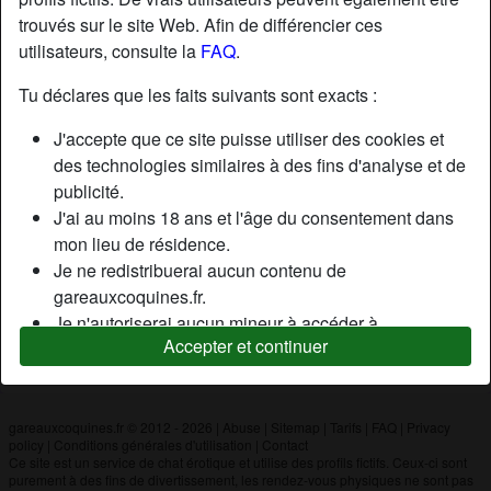
trouvés sur le site Web. Afin de différencier ces
utilisateurs, consulte la
FAQ
.
Nickname:
Mourad75
Âge:
30
Tu déclares que les faits suivants sont exacts :
Pays:
France
J'accepte que ce site puisse utiliser des cookies et
Département:
Paris
des technologies similaires à des fins d'analyse et de
Sexe:
Homme
publicité.
J'ai au moins 18 ans et l'âge du consentement dans
mon lieu de résidence.
Description
Je ne redistribuerai aucun contenu de
N'a pas encore saisi de description
gareauxcoquines.fr.
Je n'autoriserai aucun mineur à accéder à
Cherche
Accepter et continuer
gareauxcoquines.fr ou à tout matériel qu'il contient.
N'a spécifié aucune préférence
Tout contenu que je consulte ou télécharge sur
gareauxcoquines.fr est destiné à mon usage
personnel et je ne le montrerai pas à un mineur.
gareauxcoquines.fr © 2012 - 2026
|
Abuse
|
Sitemap
|
Tarifs
|
FAQ
|
Privacy
policy
|
Conditions générales d'utilisation
|
Contact
Je n'ai pas été contacté par les fournisseurs de ce
Ce site est un service de chat érotique et utilise des profils fictifs. Ceux-ci sont
matériel, et je choisis volontiers de le visualiser ou de
purement à des fins de divertissement, les rendez-vous physiques ne sont pas