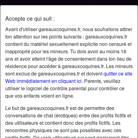
Accepte ce qui suit :
Profil de Mourad75
Avant d'utiliser gareauxcoquines.fr, nous souhaitons attirer
ton attention sur les points suivants : gareauxcoquines.fr
contient du matériel sexuellement explicite non censuré et
inapproprié pour les mineurs. Tu dois avoir au moins 18
ans et avoir atteint l'âge de consentement dans ton lieu de
résidence pour accéder à gareauxcoquines.fr. Les mineurs
sont exclus de gareauxcoquines.fr et doivent
quitter ce site
Web immédiatement en cliquant ici.
Parents, veuillez
utiliser le logiciel de contrôle parental pour contrôler ce
que vos enfants voient en ligne.
Le but de gareauxcoquines.fr est de permettre des
conversations de chat (érotiques) entre des profils fictifs et
des utilisateurs et contient donc des profils fictifs. Les
rencontres physiques ne sont pas possibles avec ces
star
chat
Ajouter
Discuter !
profils fictifs. De vrais utilisateurs peuvent également être