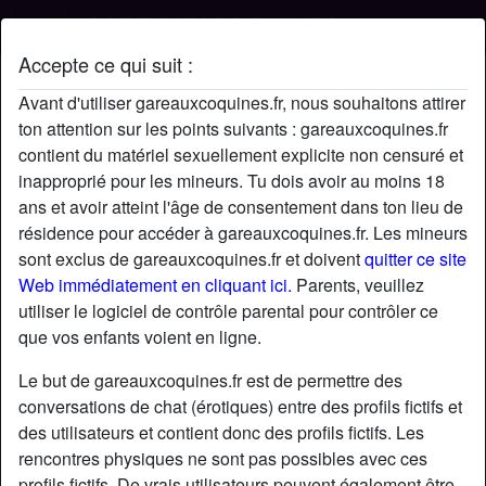
Accepte ce qui suit :
Profil de sedonnerunechance
Avant d'utiliser gareauxcoquines.fr, nous souhaitons attirer
ton attention sur les points suivants : gareauxcoquines.fr
contient du matériel sexuellement explicite non censuré et
inapproprié pour les mineurs. Tu dois avoir au moins 18
ans et avoir atteint l'âge de consentement dans ton lieu de
résidence pour accéder à gareauxcoquines.fr. Les mineurs
sont exclus de gareauxcoquines.fr et doivent
quitter ce site
Web immédiatement en cliquant ici.
Parents, veuillez
utiliser le logiciel de contrôle parental pour contrôler ce
que vos enfants voient en ligne.
Le but de gareauxcoquines.fr est de permettre des
conversations de chat (érotiques) entre des profils fictifs et
des utilisateurs et contient donc des profils fictifs. Les
rencontres physiques ne sont pas possibles avec ces
star
chat
Ajouter
Discuter !
profils fictifs. De vrais utilisateurs peuvent également être