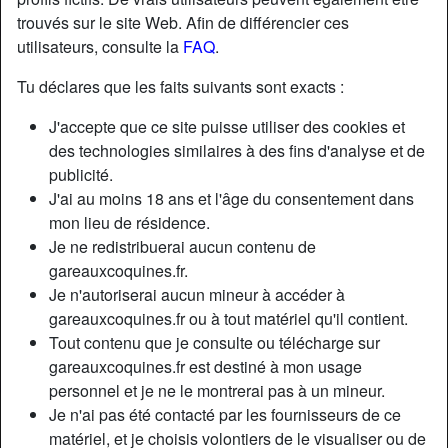
trouvés sur le site Web. Afin de différencier ces
utilisateurs, consulte la
FAQ
.
Nickname:
Sedonnerunechance
Âge:
38
Tu déclares que les faits suivants sont exacts :
Pays:
France
J'accepte que ce site puisse utiliser des cookies et
Département:
Paris
des technologies similaires à des fins d'analyse et de
Sexe:
Femme
publicité.
Sexualité:
Hétéro
J'ai au moins 18 ans et l'âge du consentement dans
Relation:
Célibataire
mon lieu de résidence.
Je ne redistribuerai aucun contenu de
Couleur des cheveux:
Blonde
gareauxcoquines.fr.
Couleur des yeux:
Vert
Je n'autoriserai aucun mineur à accéder à
Taille:
175 cm
gareauxcoquines.fr ou à tout matériel qu'il contient.
Poids:
65 Kg
Tout contenu que je consulte ou télécharge sur
Épilé(e):
if necessary
gareauxcoquines.fr est destiné à mon usage
personnel et je ne le montrerai pas à un mineur.
Description
Je n'ai pas été contacté par les fournisseurs de ce
matériel, et je choisis volontiers de le visualiser ou de