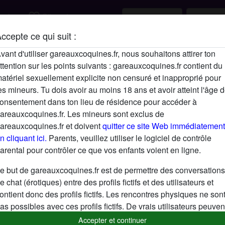
favorite_border
rcher
S'inscrire
ccepte ce qui suit :
Description
vant d'utiliser gareauxcoquines.fr, nous souhaitons attirer ton
ttention sur les points suivants : gareauxcoquines.fr contient du
N'a pas encore saisi de description
atériel sexuellement explicite non censuré et inapproprié pour
Cherche
es mineurs. Tu dois avoir au moins 18 ans et avoir atteint l'âge 
onsentement dans ton lieu de résidence pour accéder à
N'a spécifié aucune préférence
areauxcoquines.fr. Les mineurs sont exclus de
areauxcoquines.fr et doivent
quitter ce site Web immédiatement
n cliquant ici.
Parents, veuillez utiliser le logiciel de contrôle
arental pour contrôler ce que vos enfants voient en ligne.
e but de gareauxcoquines.fr est de permettre des conversations
e chat (érotiques) entre des profils fictifs et des utilisateurs et
ontient donc des profils fictifs. Les rencontres physiques ne son
as possibles avec ces profils fictifs. De vrais utilisateurs peuven
galement être trouvés sur le site Web. Afin de différencier ces
Accepter et continuer