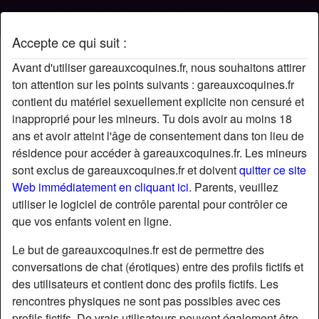
Accepte ce qui suit :
Profil de IAmJohn
Avant d'utiliser gareauxcoquines.fr, nous souhaitons attirer
ton attention sur les points suivants : gareauxcoquines.fr
contient du matériel sexuellement explicite non censuré et
inapproprié pour les mineurs. Tu dois avoir au moins 18
ans et avoir atteint l'âge de consentement dans ton lieu de
résidence pour accéder à gareauxcoquines.fr. Les mineurs
sont exclus de gareauxcoquines.fr et doivent
quitter ce site
Web immédiatement en cliquant ici.
Parents, veuillez
utiliser le logiciel de contrôle parental pour contrôler ce
que vos enfants voient en ligne.
Le but de gareauxcoquines.fr est de permettre des
conversations de chat (érotiques) entre des profils fictifs et
des utilisateurs et contient donc des profils fictifs. Les
rencontres physiques ne sont pas possibles avec ces
star
chat
Ajouter
Discuter !
profils fictifs. De vrais utilisateurs peuvent également être