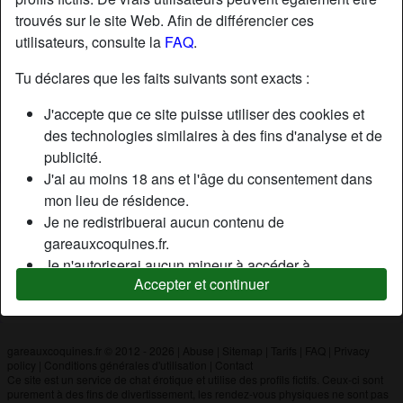
trouvés sur le site Web. Afin de différencier ces
utilisateurs, consulte la
FAQ
.
Nickname:
IAmJohn
Âge:
24
Tu déclares que les faits suivants sont exacts :
Pays:
France
J'accepte que ce site puisse utiliser des cookies et
Département:
Paris
des technologies similaires à des fins d'analyse et de
Sexe:
Homme
publicité.
J'ai au moins 18 ans et l'âge du consentement dans
mon lieu de résidence.
Description
Je ne redistribuerai aucun contenu de
N'a pas encore saisi de description
gareauxcoquines.fr.
Je n'autoriserai aucun mineur à accéder à
Cherche
Accepter et continuer
gareauxcoquines.fr ou à tout matériel qu'il contient.
N'a spécifié aucune préférence
Tout contenu que je consulte ou télécharge sur
gareauxcoquines.fr est destiné à mon usage
personnel et je ne le montrerai pas à un mineur.
gareauxcoquines.fr © 2012 - 2026
|
Abuse
|
Sitemap
|
Tarifs
|
FAQ
|
Privacy
policy
|
Conditions générales d'utilisation
|
Contact
Je n'ai pas été contacté par les fournisseurs de ce
Ce site est un service de chat érotique et utilise des profils fictifs. Ceux-ci sont
matériel, et je choisis volontiers de le visualiser ou de
purement à des fins de divertissement, les rendez-vous physiques ne sont pas