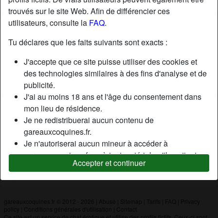
trouvés sur le site Web. Afin de différencier ces
utilisateurs, consulte la
FAQ
.
Nickname:
Maria
Âge:
36
Tu déclares que les faits suivants sont exacts :
Pays:
France
J'accepte que ce site puisse utiliser des cookies et
Département:
Paris
des technologies similaires à des fins d'analyse et de
Sexe:
Femme
publicité.
J'ai au moins 18 ans et l'âge du consentement dans
mon lieu de résidence.
Description
Je ne redistribuerai aucun contenu de
Je suis Maria une personne aimable souriante Je viens
gareauxcoquines.fr.
d'arriver ici et je recherche l'amour
Je n'autoriserai aucun mineur à accéder à
gareauxcoquines.fr ou à tout matériel qu'il contient.
Cherche
Accepter et continuer
Tout contenu que je consulte ou télécharge sur
En forme, 55+
gareauxcoquines.fr est destiné à mon usage
personnel et je ne le montrerai pas à un mineur.
Je n'ai pas été contacté par les fournisseurs de ce
gareauxcoquines.fr © 2012 - 2026
|
Abuse
|
Sitemap
|
Tarifs
|
FAQ
|
Privacy
policy
|
Conditions générales d'utilisation
|
Contact
matériel, et je choisis volontiers de le visualiser ou de
Ce site est un service de chat érotique et utilise des profils fictifs. Ceux-ci sont