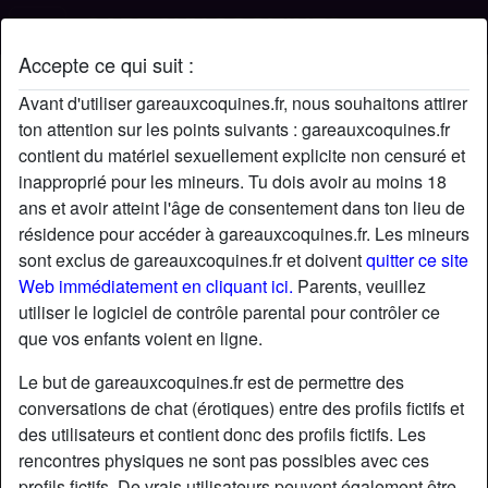
Accepte ce qui suit :
Profil de Maria
Avant d'utiliser gareauxcoquines.fr, nous souhaitons attirer
ton attention sur les points suivants : gareauxcoquines.fr
contient du matériel sexuellement explicite non censuré et
inapproprié pour les mineurs. Tu dois avoir au moins 18
ans et avoir atteint l'âge de consentement dans ton lieu de
résidence pour accéder à gareauxcoquines.fr. Les mineurs
sont exclus de gareauxcoquines.fr et doivent
quitter ce site
Web immédiatement en cliquant ici.
Parents, veuillez
utiliser le logiciel de contrôle parental pour contrôler ce
que vos enfants voient en ligne.
Le but de gareauxcoquines.fr est de permettre des
conversations de chat (érotiques) entre des profils fictifs et
des utilisateurs et contient donc des profils fictifs. Les
rencontres physiques ne sont pas possibles avec ces
star
chat
Ajouter
Discuter !
profils fictifs. De vrais utilisateurs peuvent également être