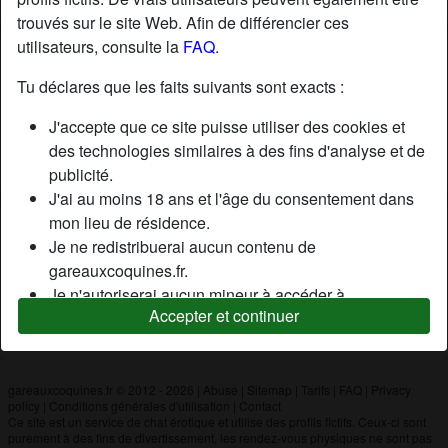
trouvés sur le site Web. Afin de différencier ces
utilisateurs, consulte la
FAQ
.
Nickname:
Guillaume
Âge:
19
Tu déclares que les faits suivants sont exacts :
Pays:
France
J'accepte que ce site puisse utiliser des cookies et
Département:
Paris
des technologies similaires à des fins d'analyse et de
Sexe:
Homme
publicité.
J'ai au moins 18 ans et l'âge du consentement dans
mon lieu de résidence.
Description
Je ne redistribuerai aucun contenu de
N'a pas encore saisi de description
gareauxcoquines.fr.
Je n'autoriserai aucun mineur à accéder à
Cherche
Accepter et continuer
gareauxcoquines.fr ou à tout matériel qu'il contient.
N'a spécifié aucune préférence
Tout contenu que je consulte ou télécharge sur
gareauxcoquines.fr est destiné à mon usage
personnel et je ne le montrerai pas à un mineur.
gareauxcoquines.fr © 2012 - 2026
|
Abuse
|
Sitemap
|
Tarifs
|
FAQ
|
Privacy
policy
|
Conditions générales d'utilisation
|
Contact
Je n'ai pas été contacté par les fournisseurs de ce
Ce site est un service de chat érotique et utilise des profils fictifs. Ceux-ci sont
matériel, et je choisis volontiers de le visualiser ou de
purement à des fins de divertissement, les rendez-vous physiques ne sont pas