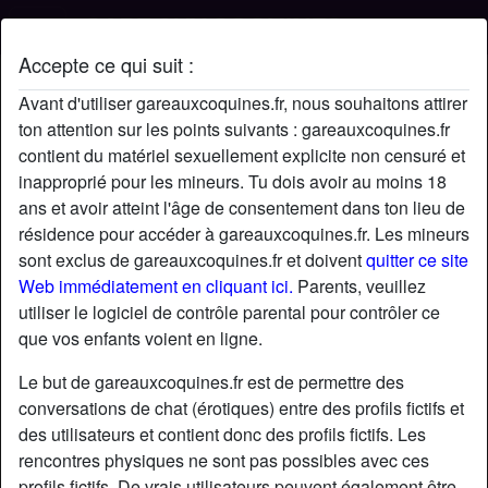
Accepte ce qui suit :
Profil de Guillaume
Avant d'utiliser gareauxcoquines.fr, nous souhaitons attirer
ton attention sur les points suivants : gareauxcoquines.fr
contient du matériel sexuellement explicite non censuré et
inapproprié pour les mineurs. Tu dois avoir au moins 18
ans et avoir atteint l'âge de consentement dans ton lieu de
résidence pour accéder à gareauxcoquines.fr. Les mineurs
sont exclus de gareauxcoquines.fr et doivent
quitter ce site
Web immédiatement en cliquant ici.
Parents, veuillez
utiliser le logiciel de contrôle parental pour contrôler ce
que vos enfants voient en ligne.
Le but de gareauxcoquines.fr est de permettre des
conversations de chat (érotiques) entre des profils fictifs et
des utilisateurs et contient donc des profils fictifs. Les
rencontres physiques ne sont pas possibles avec ces
star
chat
Ajouter
Discuter !
profils fictifs. De vrais utilisateurs peuvent également être