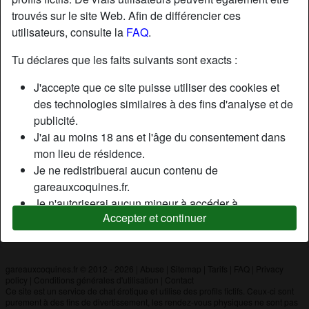
trouvés sur le site Web. Afin de différencier ces
utilisateurs, consulte la
FAQ
.
Nickname:
Kiio
Âge:
19
Tu déclares que les faits suivants sont exacts :
Pays:
France
J'accepte que ce site puisse utiliser des cookies et
Département:
Paris
des technologies similaires à des fins d'analyse et de
Sexe:
Homme
publicité.
J'ai au moins 18 ans et l'âge du consentement dans
mon lieu de résidence.
Description
Je ne redistribuerai aucun contenu de
N'a pas encore saisi de description
gareauxcoquines.fr.
Je n'autoriserai aucun mineur à accéder à
Cherche
Accepter et continuer
gareauxcoquines.fr ou à tout matériel qu'il contient.
N'a spécifié aucune préférence
Tout contenu que je consulte ou télécharge sur
gareauxcoquines.fr est destiné à mon usage
personnel et je ne le montrerai pas à un mineur.
gareauxcoquines.fr © 2012 - 2026
|
Abuse
|
Sitemap
|
Tarifs
|
FAQ
|
Privacy
policy
|
Conditions générales d'utilisation
|
Contact
Je n'ai pas été contacté par les fournisseurs de ce
Ce site est un service de chat érotique et utilise des profils fictifs. Ceux-ci sont
matériel, et je choisis volontiers de le visualiser ou de
purement à des fins de divertissement, les rendez-vous physiques ne sont pas