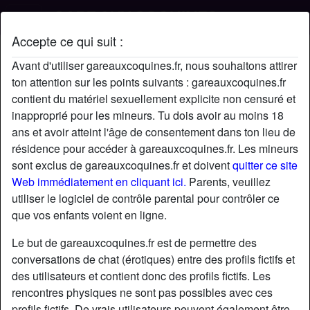
Accepte ce qui suit :
Profil de Kiio
Avant d'utiliser gareauxcoquines.fr, nous souhaitons attirer
ton attention sur les points suivants : gareauxcoquines.fr
contient du matériel sexuellement explicite non censuré et
inapproprié pour les mineurs. Tu dois avoir au moins 18
ans et avoir atteint l'âge de consentement dans ton lieu de
résidence pour accéder à gareauxcoquines.fr. Les mineurs
sont exclus de gareauxcoquines.fr et doivent
quitter ce site
Web immédiatement en cliquant ici.
Parents, veuillez
utiliser le logiciel de contrôle parental pour contrôler ce
que vos enfants voient en ligne.
Le but de gareauxcoquines.fr est de permettre des
conversations de chat (érotiques) entre des profils fictifs et
des utilisateurs et contient donc des profils fictifs. Les
rencontres physiques ne sont pas possibles avec ces
star
chat
Ajouter
Discuter !
profils fictifs. De vrais utilisateurs peuvent également être