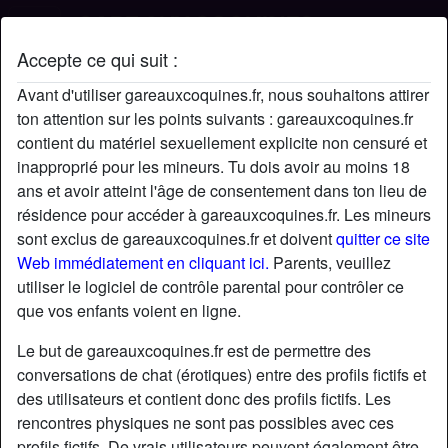
Accepte ce qui suit :
Profil de PeachSlapper
Avant d'utiliser gareauxcoquines.fr, nous souhaitons attirer
ton attention sur les points suivants : gareauxcoquines.fr
contient du matériel sexuellement explicite non censuré et
inapproprié pour les mineurs. Tu dois avoir au moins 18
ans et avoir atteint l'âge de consentement dans ton lieu de
résidence pour accéder à gareauxcoquines.fr. Les mineurs
sont exclus de gareauxcoquines.fr et doivent
quitter ce site
Web immédiatement en cliquant ici.
Parents, veuillez
utiliser le logiciel de contrôle parental pour contrôler ce
que vos enfants voient en ligne.
Le but de gareauxcoquines.fr est de permettre des
conversations de chat (érotiques) entre des profils fictifs et
des utilisateurs et contient donc des profils fictifs. Les
rencontres physiques ne sont pas possibles avec ces
star
chat
Ajouter
Discuter !
profils fictifs. De vrais utilisateurs peuvent également être