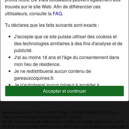
trouvés sur le site Web. Afin de différencier ces
utilisateurs, consulte la
FAQ
.
Nickname:
PeachSlapper
Âge:
30
Tu déclares que les faits suivants sont exacts :
Pays:
France
J'accepte que ce site puisse utiliser des cookies et
Département:
Paris
des technologies similaires à des fins d'analyse et de
Sexe:
Homme
publicité.
J'ai au moins 18 ans et l'âge du consentement dans
mon lieu de résidence.
Description
Je ne redistribuerai aucun contenu de
N'a pas encore saisi de description
gareauxcoquines.fr.
Je n'autoriserai aucun mineur à accéder à
Cherche
Accepter et continuer
gareauxcoquines.fr ou à tout matériel qu'il contient.
N'a spécifié aucune préférence
Tout contenu que je consulte ou télécharge sur
gareauxcoquines.fr est destiné à mon usage
personnel et je ne le montrerai pas à un mineur.
gareauxcoquines.fr © 2012 - 2026
|
Abuse
|
Sitemap
|
Tarifs
|
FAQ
|
Privacy
policy
|
Conditions générales d'utilisation
|
Contact
Je n'ai pas été contacté par les fournisseurs de ce
Ce site est un service de chat érotique et utilise des profils fictifs. Ceux-ci sont
matériel, et je choisis volontiers de le visualiser ou de
purement à des fins de divertissement, les rendez-vous physiques ne sont pas