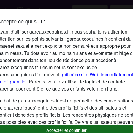
favorite_border
rcher
S'inscrire
ccepte ce qui suit :
Description
vant d'utiliser gareauxcoquines.fr, nous souhaitons attirer ton
ttention sur les points suivants : gareauxcoquines.fr contient du
N'a pas encore saisi de description
atériel sexuellement explicite non censuré et inapproprié pour
Cherche
es mineurs. Tu dois avoir au moins 18 ans et avoir atteint l'âge 
onsentement dans ton lieu de résidence pour accéder à
N'a spécifié aucune préférence
areauxcoquines.fr. Les mineurs sont exclus de
areauxcoquines.fr et doivent
quitter ce site Web immédiatement
n cliquant ici.
Parents, veuillez utiliser le logiciel de contrôle
arental pour contrôler ce que vos enfants voient en ligne.
e but de gareauxcoquines.fr est de permettre des conversations
e chat (érotiques) entre des profils fictifs et des utilisateurs et
ontient donc des profils fictifs. Les rencontres physiques ne son
as possibles avec ces profils fictifs. De vrais utilisateurs peuven
galement être trouvés sur le site Web. Afin de différencier ces
Accepter et continuer