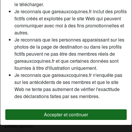
le télécharger.
Je reconnais que gareauxcoquines.fr inclut des profils
fictifs créés et exploités par le site Web qui peuvent
Nickname:
Sansualite
communiquer avec moi à des fins promotionnelles et
Âge:
56
autres.
Pays:
France
Je reconnais que les personnes apparaissant sur les
Département:
Pas-de-Calais
photos de la page de destination ou dans les profils
Sexe:
Femme
fictifs peuvent ne pas être des membres réels de
Sexualité:
Hétéro
gareauxcoquines.fr et que certaines données sont
Relation:
Marié(e)
fournies à titre d'illustration uniquement.
Je reconnais que gareauxcoquines.fr n'enquête pas
Couleur des cheveux:
Blonde
sur les antécédents de ses membres et que le site
Couleur des yeux:
Bleu
Web ne tente pas autrement de vérifier l'exactitude
Taille:
168 cm
des déclarations faites par ses membres.
Poids:
80 Kg
Épilé(e):
yes
Accepter et continuer
Description