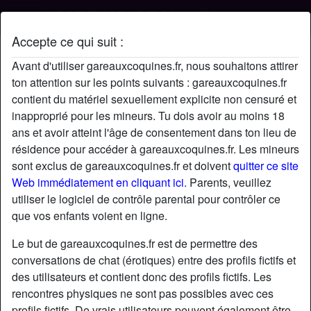
Accepte ce qui suit :
Profil de Sansualite
Avant d'utiliser gareauxcoquines.fr, nous souhaitons attirer
ton attention sur les points suivants : gareauxcoquines.fr
contient du matériel sexuellement explicite non censuré et
inapproprié pour les mineurs. Tu dois avoir au moins 18
ans et avoir atteint l'âge de consentement dans ton lieu de
résidence pour accéder à gareauxcoquines.fr. Les mineurs
sont exclus de gareauxcoquines.fr et doivent
quitter ce site
Web immédiatement en cliquant ici.
Parents, veuillez
utiliser le logiciel de contrôle parental pour contrôler ce
que vos enfants voient en ligne.
Le but de gareauxcoquines.fr est de permettre des
conversations de chat (érotiques) entre des profils fictifs et
des utilisateurs et contient donc des profils fictifs. Les
rencontres physiques ne sont pas possibles avec ces
star
chat
Ajouter
Discuter !
profils fictifs. De vrais utilisateurs peuvent également être