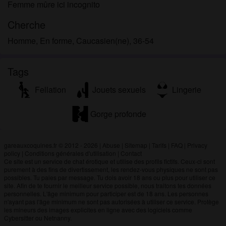
Femme mûre ici incognito
Cherche
Homme, En forme, Caucasien(ne), 36-54
Tags
Fellation
Jouets sexuels
Lingerie
Gorge profonde
gareauxcoquines.fr © 2012 - 2026
|
Abuse
|
Sitemap
|
Tarifs
|
FAQ
|
Privacy
policy
|
Conditions générales d'utilisation
|
Contact
Ce site est un service de chat érotique et utilise des profils fictifs. Ceux-ci sont
purement à des fins de divertissement, les rendez-vous physiques ne sont pas
possibles. Tu paies par message. Tu dois avoir 18 ans ou plus pour utiliser ce
site. Afin de te fournir le meilleur service possible, nous traitons tes données
personnelles. L'âge minimum pour participer est de 18 ans. Les personnes
n'ayant pas l'âge minimum ne sont pas autorisées à utiliser ce service. Protège
les mineurs des images explicites en ligne avec des logiciels comme
Cybersitter ou Netnanny.