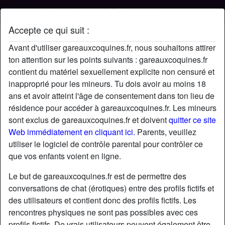
Accepte ce qui suit :
Profil de Neutronlibre
Avant d'utiliser gareauxcoquines.fr, nous souhaitons attirer
ton attention sur les points suivants : gareauxcoquines.fr
contient du matériel sexuellement explicite non censuré et
inapproprié pour les mineurs. Tu dois avoir au moins 18
ans et avoir atteint l'âge de consentement dans ton lieu de
résidence pour accéder à gareauxcoquines.fr. Les mineurs
sont exclus de gareauxcoquines.fr et doivent
quitter ce site
Web immédiatement en cliquant ici.
Parents, veuillez
utiliser le logiciel de contrôle parental pour contrôler ce
que vos enfants voient en ligne.
Le but de gareauxcoquines.fr est de permettre des
conversations de chat (érotiques) entre des profils fictifs et
des utilisateurs et contient donc des profils fictifs. Les
rencontres physiques ne sont pas possibles avec ces
star
chat
Ajouter
Discuter !
profils fictifs. De vrais utilisateurs peuvent également être