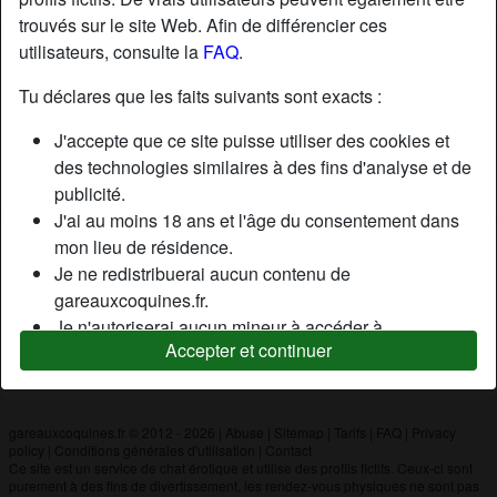
trouvés sur le site Web. Afin de différencier ces
utilisateurs, consulte la
FAQ
.
Nickname:
Neutronlibre
Âge:
36
Tu déclares que les faits suivants sont exacts :
Pays:
France
J'accepte que ce site puisse utiliser des cookies et
Département:
Pas-de-Calais
des technologies similaires à des fins d'analyse et de
Sexe:
Couple
publicité.
J'ai au moins 18 ans et l'âge du consentement dans
mon lieu de résidence.
Description
Je ne redistribuerai aucun contenu de
N'a pas encore saisi de description
gareauxcoquines.fr.
Je n'autoriserai aucun mineur à accéder à
Cherche
Accepter et continuer
gareauxcoquines.fr ou à tout matériel qu'il contient.
N'a spécifié aucune préférence
Tout contenu que je consulte ou télécharge sur
gareauxcoquines.fr est destiné à mon usage
personnel et je ne le montrerai pas à un mineur.
gareauxcoquines.fr © 2012 - 2026
|
Abuse
|
Sitemap
|
Tarifs
|
FAQ
|
Privacy
policy
|
Conditions générales d'utilisation
|
Contact
Je n'ai pas été contacté par les fournisseurs de ce
Ce site est un service de chat érotique et utilise des profils fictifs. Ceux-ci sont
matériel, et je choisis volontiers de le visualiser ou de
purement à des fins de divertissement, les rendez-vous physiques ne sont pas