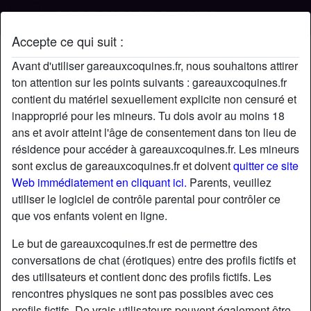
Accepte ce qui suit :
Profil de Louisdusegpa
Avant d'utiliser gareauxcoquines.fr, nous souhaitons attirer
ton attention sur les points suivants : gareauxcoquines.fr
contient du matériel sexuellement explicite non censuré et
inapproprié pour les mineurs. Tu dois avoir au moins 18
ans et avoir atteint l'âge de consentement dans ton lieu de
résidence pour accéder à gareauxcoquines.fr. Les mineurs
sont exclus de gareauxcoquines.fr et doivent
quitter ce site
Web immédiatement en cliquant ici.
Parents, veuillez
utiliser le logiciel de contrôle parental pour contrôler ce
que vos enfants voient en ligne.
Le but de gareauxcoquines.fr est de permettre des
conversations de chat (érotiques) entre des profils fictifs et
des utilisateurs et contient donc des profils fictifs. Les
rencontres physiques ne sont pas possibles avec ces
star
chat
Ajouter
Discuter !
profils fictifs. De vrais utilisateurs peuvent également être