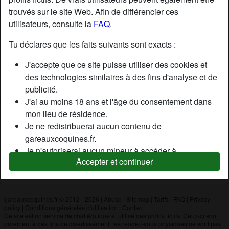
trouvés sur le site Web. Afin de différencier ces
utilisateurs, consulte la
FAQ
.
Nickname:
Louisdusegpa
Âge:
20
Tu déclares que les faits suivants sont exacts :
Pays:
France
J'accepte que ce site puisse utiliser des cookies et
Département:
Puy-de-Dôme
des technologies similaires à des fins d'analyse et de
Sexe:
Homme
publicité.
J'ai au moins 18 ans et l'âge du consentement dans
mon lieu de résidence.
Description
Je ne redistribuerai aucun contenu de
N'a pas encore saisi de description
gareauxcoquines.fr.
Je n'autoriserai aucun mineur à accéder à
Cherche
Accepter et continuer
gareauxcoquines.fr ou à tout matériel qu'il contient.
N'a spécifié aucune préférence
Tout contenu que je consulte ou télécharge sur
gareauxcoquines.fr est destiné à mon usage
personnel et je ne le montrerai pas à un mineur.
gareauxcoquines.fr © 2012 - 2026
|
Abuse
|
Sitemap
|
Tarifs
|
FAQ
|
Privacy
policy
|
Conditions générales d'utilisation
|
Contact
Je n'ai pas été contacté par les fournisseurs de ce
Ce site est un service de chat érotique et utilise des profils fictifs. Ceux-ci sont
matériel, et je choisis volontiers de le visualiser ou de
purement à des fins de divertissement, les rendez-vous physiques ne sont pas