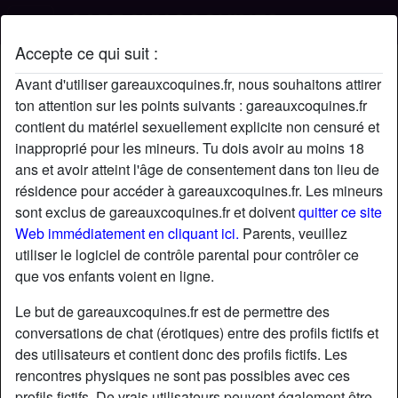
Accepte ce qui suit :
Profil de Missuniforme64
Avant d'utiliser gareauxcoquines.fr, nous souhaitons attirer
ton attention sur les points suivants : gareauxcoquines.fr
contient du matériel sexuellement explicite non censuré et
inapproprié pour les mineurs. Tu dois avoir au moins 18
ans et avoir atteint l'âge de consentement dans ton lieu de
résidence pour accéder à gareauxcoquines.fr. Les mineurs
sont exclus de gareauxcoquines.fr et doivent
quitter ce site
Web immédiatement en cliquant ici.
Parents, veuillez
utiliser le logiciel de contrôle parental pour contrôler ce
que vos enfants voient en ligne.
Le but de gareauxcoquines.fr est de permettre des
conversations de chat (érotiques) entre des profils fictifs et
des utilisateurs et contient donc des profils fictifs. Les
rencontres physiques ne sont pas possibles avec ces
star
chat
Ajouter
Discuter !
profils fictifs. De vrais utilisateurs peuvent également être