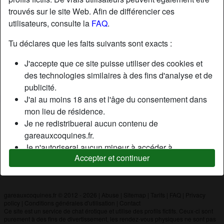
trouvés sur le site Web. Afin de différencier ces
utilisateurs, consulte la
FAQ
.
Nickname:
Missuniforme64
Âge:
27
Tu déclares que les faits suivants sont exacts :
Pays:
France
J'accepte que ce site puisse utiliser des cookies et
Département:
Pyrénées-Atlantiques
des technologies similaires à des fins d'analyse et de
Sexe:
Femme
publicité.
J'ai au moins 18 ans et l'âge du consentement dans
mon lieu de résidence.
Description
Je ne redistribuerai aucun contenu de
N'a pas encore saisi de description
gareauxcoquines.fr.
Je n'autoriserai aucun mineur à accéder à
Cherche
Accepter et continuer
gareauxcoquines.fr ou à tout matériel qu'il contient.
N'a spécifié aucune préférence
Tout contenu que je consulte ou télécharge sur
gareauxcoquines.fr est destiné à mon usage
personnel et je ne le montrerai pas à un mineur.
gareauxcoquines.fr © 2012 - 2026
|
Abuse
|
Sitemap
|
Tarifs
|
FAQ
|
Privacy
policy
|
Conditions générales d'utilisation
|
Contact
Je n'ai pas été contacté par les fournisseurs de ce
Ce site est un service de chat érotique et utilise des profils fictifs. Ceux-ci sont
matériel, et je choisis volontiers de le visualiser ou de
purement à des fins de divertissement, les rendez-vous physiques ne sont pas