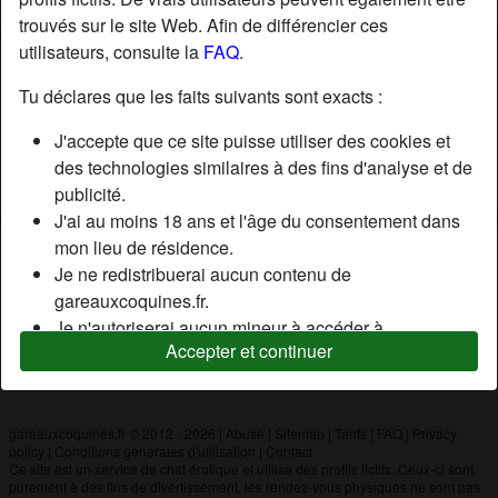
trouvés sur le site Web. Afin de différencier ces
utilisateurs, consulte la
FAQ
.
Nickname:
Nolan
Âge:
35
Tu déclares que les faits suivants sont exacts :
Pays:
France
J'accepte que ce site puisse utiliser des cookies et
Département:
Pyrénées-Atlantiques
des technologies similaires à des fins d'analyse et de
Sexe:
Homme
publicité.
J'ai au moins 18 ans et l'âge du consentement dans
mon lieu de résidence.
Description
Je ne redistribuerai aucun contenu de
N'a pas encore saisi de description
gareauxcoquines.fr.
Je n'autoriserai aucun mineur à accéder à
Cherche
Accepter et continuer
gareauxcoquines.fr ou à tout matériel qu'il contient.
N'a spécifié aucune préférence
Tout contenu que je consulte ou télécharge sur
gareauxcoquines.fr est destiné à mon usage
personnel et je ne le montrerai pas à un mineur.
gareauxcoquines.fr © 2012 - 2026
|
Abuse
|
Sitemap
|
Tarifs
|
FAQ
|
Privacy
policy
|
Conditions générales d'utilisation
|
Contact
Je n'ai pas été contacté par les fournisseurs de ce
Ce site est un service de chat érotique et utilise des profils fictifs. Ceux-ci sont
matériel, et je choisis volontiers de le visualiser ou de
purement à des fins de divertissement, les rendez-vous physiques ne sont pas