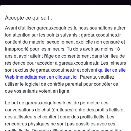
Accepte ce qui suit :
Profil de Nolan
Avant d'utiliser gareauxcoquines.fr, nous souhaitons attirer
ton attention sur les points suivants : gareauxcoquines.fr
contient du matériel sexuellement explicite non censuré et
inapproprié pour les mineurs. Tu dois avoir au moins 18
ans et avoir atteint l'âge de consentement dans ton lieu de
résidence pour accéder à gareauxcoquines.fr. Les mineurs
sont exclus de gareauxcoquines.fr et doivent
quitter ce site
Web immédiatement en cliquant ici.
Parents, veuillez
utiliser le logiciel de contrôle parental pour contrôler ce
que vos enfants voient en ligne.
Le but de gareauxcoquines.fr est de permettre des
conversations de chat (érotiques) entre des profils fictifs et
des utilisateurs et contient donc des profils fictifs. Les
rencontres physiques ne sont pas possibles avec ces
star
chat
Ajouter
Discuter !
profils fictifs. De vrais utilisateurs peuvent également être