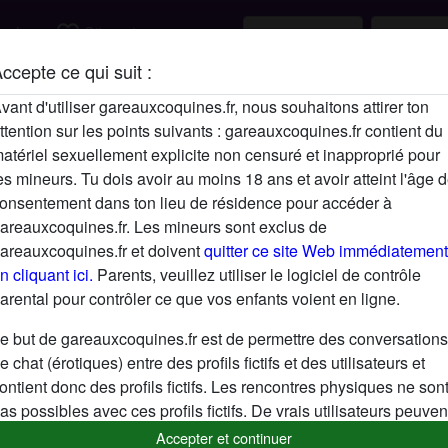
favorite_border
rcher
S'inscrire
ccepte ce qui suit :
Description
vant d'utiliser gareauxcoquines.fr, nous souhaitons attirer ton
ttention sur les points suivants : gareauxcoquines.fr contient du
N'a pas encore saisi de description
atériel sexuellement explicite non censuré et inapproprié pour
Cherche
es mineurs. Tu dois avoir au moins 18 ans et avoir atteint l'âge 
onsentement dans ton lieu de résidence pour accéder à
N'a spécifié aucune préférence
areauxcoquines.fr. Les mineurs sont exclus de
areauxcoquines.fr et doivent
quitter ce site Web immédiatement
n cliquant ici.
Parents, veuillez utiliser le logiciel de contrôle
arental pour contrôler ce que vos enfants voient en ligne.
e but de gareauxcoquines.fr est de permettre des conversations
e chat (érotiques) entre des profils fictifs et des utilisateurs et
ontient donc des profils fictifs. Les rencontres physiques ne son
as possibles avec ces profils fictifs. De vrais utilisateurs peuven
galement être trouvés sur le site Web. Afin de différencier ces
Accepter et continuer