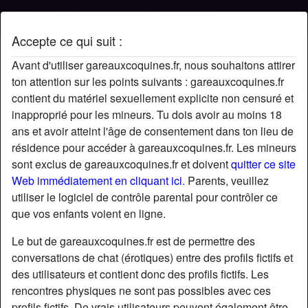
Accepte ce qui suit :
Profil de Alex
Avant d'utiliser gareauxcoquines.fr, nous souhaitons attirer
ton attention sur les points suivants : gareauxcoquines.fr
contient du matériel sexuellement explicite non censuré et
inapproprié pour les mineurs. Tu dois avoir au moins 18
ans et avoir atteint l'âge de consentement dans ton lieu de
résidence pour accéder à gareauxcoquines.fr. Les mineurs
sont exclus de gareauxcoquines.fr et doivent
quitter ce site
Web immédiatement en cliquant ici.
Parents, veuillez
utiliser le logiciel de contrôle parental pour contrôler ce
que vos enfants voient en ligne.
Le but de gareauxcoquines.fr est de permettre des
conversations de chat (érotiques) entre des profils fictifs et
des utilisateurs et contient donc des profils fictifs. Les
rencontres physiques ne sont pas possibles avec ces
star
chat
Ajouter
Discuter !
profils fictifs. De vrais utilisateurs peuvent également être