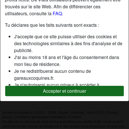
trouvés sur le site Web. Afin de différencier ces
utilisateurs, consulte la
FAQ
.
Nickname:
Alex
Âge:
59
Tu déclares que les faits suivants sont exacts :
Pays:
France
J'accepte que ce site puisse utiliser des cookies et
Département:
Rhône-Alpes
des technologies similaires à des fins d'analyse et de
Sexe:
Homme
publicité.
J'ai au moins 18 ans et l'âge du consentement dans
mon lieu de résidence.
Description
Je ne redistribuerai aucun contenu de
N'a pas encore saisi de description
gareauxcoquines.fr.
Je n'autoriserai aucun mineur à accéder à
Cherche
Accepter et continuer
gareauxcoquines.fr ou à tout matériel qu'il contient.
N'a spécifié aucune préférence
Tout contenu que je consulte ou télécharge sur
gareauxcoquines.fr est destiné à mon usage
personnel et je ne le montrerai pas à un mineur.
gareauxcoquines.fr © 2012 - 2026
|
Abuse
|
Sitemap
|
Tarifs
|
FAQ
|
Privacy
policy
|
Conditions générales d'utilisation
|
Contact
Je n'ai pas été contacté par les fournisseurs de ce
Ce site est un service de chat érotique et utilise des profils fictifs. Ceux-ci sont
matériel, et je choisis volontiers de le visualiser ou de
purement à des fins de divertissement, les rendez-vous physiques ne sont pas