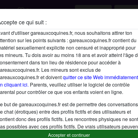
favorite_border
rcher
S'inscrire
ccepte ce qui suit :
Description
vant d'utiliser gareauxcoquines.fr, nous souhaitons attirer ton
ttention sur les points suivants : gareauxcoquines.fr contient du
N'a pas encore saisi de description
atériel sexuellement explicite non censuré et inapproprié pour
Cherche
es mineurs. Tu dois avoir au moins 18 ans et avoir atteint l'âge 
onsentement dans ton lieu de résidence pour accéder à
N'a spécifié aucune préférence
areauxcoquines.fr. Les mineurs sont exclus de
areauxcoquines.fr et doivent
quitter ce site Web immédiatement
n cliquant ici.
Parents, veuillez utiliser le logiciel de contrôle
arental pour contrôler ce que vos enfants voient en ligne.
e but de gareauxcoquines.fr est de permettre des conversations
e chat (érotiques) entre des profils fictifs et des utilisateurs et
ontient donc des profils fictifs. Les rencontres physiques ne son
as possibles avec ces profils fictifs. De vrais utilisateurs peuven
galement être trouvés sur le site Web. Afin de différencier ces
Accepter et continuer