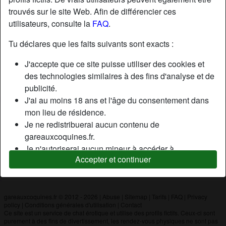
trouvés sur le site Web. Afin de différencier ces
utilisateurs, consulte la
FAQ
.
Nickname:
Benjamindu42
Âge:
19
Tu déclares que les faits suivants sont exacts :
Pays:
France
J'accepte que ce site puisse utiliser des cookies et
Département:
Rhône-Alpes
des technologies similaires à des fins d'analyse et de
Sexe:
Homme
publicité.
J'ai au moins 18 ans et l'âge du consentement dans
mon lieu de résidence.
Description
Je ne redistribuerai aucun contenu de
N'a pas encore saisi de description
gareauxcoquines.fr.
Je n'autoriserai aucun mineur à accéder à
Cherche
Accepter et continuer
gareauxcoquines.fr ou à tout matériel qu'il contient.
N'a spécifié aucune préférence
Tout contenu que je consulte ou télécharge sur
gareauxcoquines.fr est destiné à mon usage
personnel et je ne le montrerai pas à un mineur.
gareauxcoquines.fr © 2012 - 2026
|
Abuse
|
Sitemap
|
Tarifs
|
FAQ
|
Privacy
policy
|
Conditions générales d'utilisation
|
Contact
Je n'ai pas été contacté par les fournisseurs de ce
Ce site est un service de chat érotique et utilise des profils fictifs. Ceux-ci sont
matériel, et je choisis volontiers de le visualiser ou de
purement à des fins de divertissement, les rendez-vous physiques ne sont pas