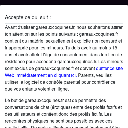
Accepte ce qui suit :
Profil de Benjamindu42
Avant d'utiliser gareauxcoquines.fr, nous souhaitons attirer
ton attention sur les points suivants : gareauxcoquines.fr
contient du matériel sexuellement explicite non censuré et
inapproprié pour les mineurs. Tu dois avoir au moins 18
ans et avoir atteint l'âge de consentement dans ton lieu de
résidence pour accéder à gareauxcoquines.fr. Les mineurs
sont exclus de gareauxcoquines.fr et doivent
quitter ce site
Web immédiatement en cliquant ici.
Parents, veuillez
utiliser le logiciel de contrôle parental pour contrôler ce
que vos enfants voient en ligne.
Le but de gareauxcoquines.fr est de permettre des
conversations de chat (érotiques) entre des profils fictifs et
des utilisateurs et contient donc des profils fictifs. Les
rencontres physiques ne sont pas possibles avec ces
star
chat
Ajouter
Discuter !
profils fictifs. De vrais utilisateurs peuvent également être