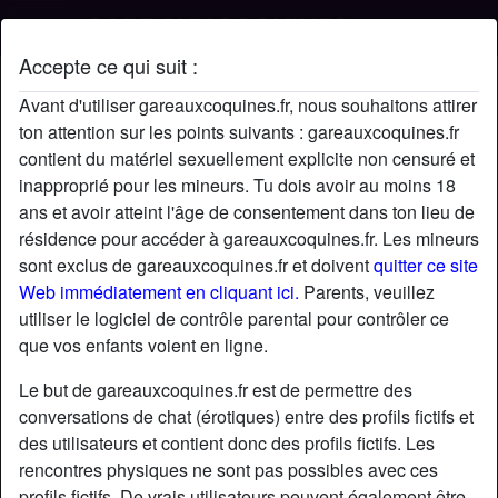
Accepte ce qui suit :
Profil de Albare210
Avant d'utiliser gareauxcoquines.fr, nous souhaitons attirer
ton attention sur les points suivants : gareauxcoquines.fr
contient du matériel sexuellement explicite non censuré et
inapproprié pour les mineurs. Tu dois avoir au moins 18
ans et avoir atteint l'âge de consentement dans ton lieu de
résidence pour accéder à gareauxcoquines.fr. Les mineurs
sont exclus de gareauxcoquines.fr et doivent
quitter ce site
Web immédiatement en cliquant ici.
Parents, veuillez
utiliser le logiciel de contrôle parental pour contrôler ce
que vos enfants voient en ligne.
Le but de gareauxcoquines.fr est de permettre des
conversations de chat (érotiques) entre des profils fictifs et
des utilisateurs et contient donc des profils fictifs. Les
rencontres physiques ne sont pas possibles avec ces
star
chat
Ajouter
Discuter !
profils fictifs. De vrais utilisateurs peuvent également être