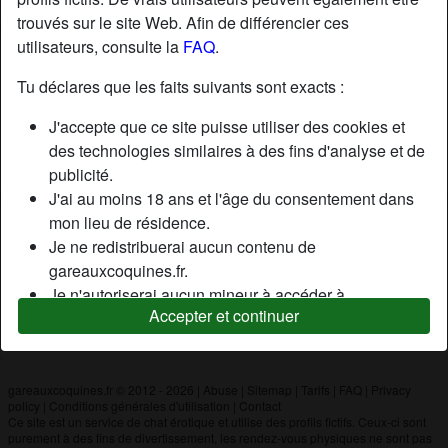
trouvés sur le site Web. Afin de différencier ces
utilisateurs, consulte la
FAQ
.
Nickname:
Albare210
Âge:
30
Tu déclares que les faits suivants sont exacts :
Pays:
France
J'accepte que ce site puisse utiliser des cookies et
Département:
Rhône
des technologies similaires à des fins d'analyse et de
Sexe:
Femme
publicité.
J'ai au moins 18 ans et l'âge du consentement dans
mon lieu de résidence.
Description
Je ne redistribuerai aucun contenu de
N'a pas encore saisi de description
gareauxcoquines.fr.
Je n'autoriserai aucun mineur à accéder à
Cherche
Accepter et continuer
gareauxcoquines.fr ou à tout matériel qu'il contient.
N'a spécifié aucune préférence
Tout contenu que je consulte ou télécharge sur
gareauxcoquines.fr est destiné à mon usage
personnel et je ne le montrerai pas à un mineur.
gareauxcoquines.fr © 2012 - 2026
|
Abuse
|
Sitemap
|
Tarifs
|
FAQ
|
Privacy
policy
|
Conditions générales d'utilisation
|
Contact
Je n'ai pas été contacté par les fournisseurs de ce
Ce site est un service de chat érotique et utilise des profils fictifs. Ceux-ci sont
matériel, et je choisis volontiers de le visualiser ou de
purement à des fins de divertissement, les rendez-vous physiques ne sont pas