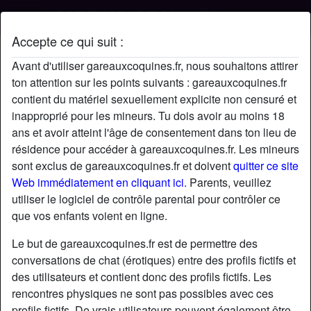
Accepte ce qui suit :
Profil de metha
Avant d'utiliser gareauxcoquines.fr, nous souhaitons attirer
ton attention sur les points suivants : gareauxcoquines.fr
contient du matériel sexuellement explicite non censuré et
inapproprié pour les mineurs. Tu dois avoir au moins 18
ans et avoir atteint l'âge de consentement dans ton lieu de
résidence pour accéder à gareauxcoquines.fr. Les mineurs
sont exclus de gareauxcoquines.fr et doivent
quitter ce site
Web immédiatement en cliquant ici.
Parents, veuillez
utiliser le logiciel de contrôle parental pour contrôler ce
que vos enfants voient en ligne.
Le but de gareauxcoquines.fr est de permettre des
conversations de chat (érotiques) entre des profils fictifs et
des utilisateurs et contient donc des profils fictifs. Les
rencontres physiques ne sont pas possibles avec ces
star
chat
Ajouter
Discuter !
profils fictifs. De vrais utilisateurs peuvent également être