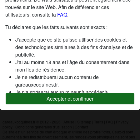
trouvés sur le site Web. Afin de différencier ces
utilisateurs, consulte la
FAQ
.
Nickname:
Metha
Âge:
26
Tu déclares que les faits suivants sont exacts :
Pays:
France
J'accepte que ce site puisse utiliser des cookies et
Département:
Sarthe
des technologies similaires à des fins d'analyse et de
Sexe:
Homme
publicité.
J'ai au moins 18 ans et l'âge du consentement dans
mon lieu de résidence.
Description
Je ne redistribuerai aucun contenu de
N'a pas encore saisi de description
gareauxcoquines.fr.
Je n'autoriserai aucun mineur à accéder à
Cherche
Accepter et continuer
gareauxcoquines.fr ou à tout matériel qu'il contient.
N'a spécifié aucune préférence
Tout contenu que je consulte ou télécharge sur
gareauxcoquines.fr est destiné à mon usage
personnel et je ne le montrerai pas à un mineur.
gareauxcoquines.fr © 2012 - 2026
|
Abuse
|
Sitemap
|
Tarifs
|
FAQ
|
Privacy
policy
|
Conditions générales d'utilisation
|
Contact
Je n'ai pas été contacté par les fournisseurs de ce
Ce site est un service de chat érotique et utilise des profils fictifs. Ceux-ci sont
matériel, et je choisis volontiers de le visualiser ou de
purement à des fins de divertissement, les rendez-vous physiques ne sont pas