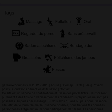
Tags
Massage
Fellation
Oral
Regarder du porno
Sans préservatif
Sadomasochisme
Bondage dur
Gros seins
Fétichisme des jambes
Fessée
gareauxcoquines.fr © 2012 - 2026
|
Abuse
|
Sitemap
|
Tarifs
|
FAQ
|
Privacy
policy
|
Conditions générales d'utilisation
|
Contact
Ce site est un service de chat érotique et utilise des profils fictifs. Ceux-ci sont
purement à des fins de divertissement, les rendez-vous physiques ne sont pas
possibles. Tu paies par message. Tu dois avoir 18 ans ou plus pour utiliser ce
site. Afin de te fournir le meilleur service possible, nous traitons tes données
personnelles. L'âge minimum pour participer est de 18 ans. Les personnes