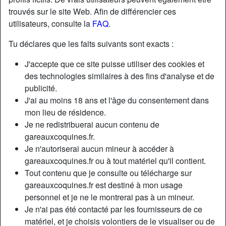
trouvés sur le site Web. Afin de différencier ces
utilisateurs, consulte la
FAQ
.
Tu déclares que les faits suivants sont exacts :
J'accepte que ce site puisse utiliser des cookies et
des technologies similaires à des fins d'analyse et de
publicité.
J'ai au moins 18 ans et l'âge du consentement dans
mon lieu de résidence.
Je ne redistribuerai aucun contenu de
gareauxcoquines.fr.
Je n'autoriserai aucun mineur à accéder à
Nickname:
SilkyKarine
gareauxcoquines.fr ou à tout matériel qu'il contient.
Âge:
35
Tout contenu que je consulte ou télécharge sur
Pays:
France
gareauxcoquines.fr est destiné à mon usage
Département:
Seine-et-Marne
personnel et je ne le montrerai pas à un mineur.
Sexe:
Femme
Je n'ai pas été contacté par les fournisseurs de ce
Sexualité:
Hétéro
matériel, et je choisis volontiers de le visualiser ou de