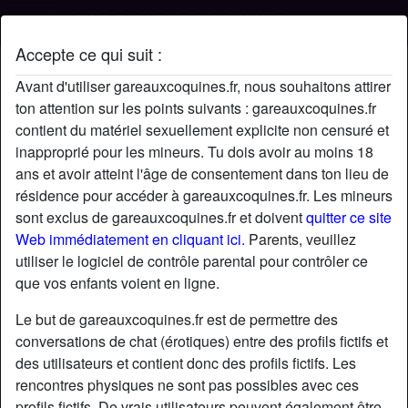
Accepte ce qui suit :
Profil de silkyKarine
Avant d'utiliser gareauxcoquines.fr, nous souhaitons attirer
ton attention sur les points suivants : gareauxcoquines.fr
contient du matériel sexuellement explicite non censuré et
inapproprié pour les mineurs. Tu dois avoir au moins 18
ans et avoir atteint l'âge de consentement dans ton lieu de
résidence pour accéder à gareauxcoquines.fr. Les mineurs
sont exclus de gareauxcoquines.fr et doivent
quitter ce site
Web immédiatement en cliquant ici.
Parents, veuillez
utiliser le logiciel de contrôle parental pour contrôler ce
que vos enfants voient en ligne.
Le but de gareauxcoquines.fr est de permettre des
conversations de chat (érotiques) entre des profils fictifs et
des utilisateurs et contient donc des profils fictifs. Les
rencontres physiques ne sont pas possibles avec ces
star
chat
Ajouter
Discuter !
profils fictifs. De vrais utilisateurs peuvent également être