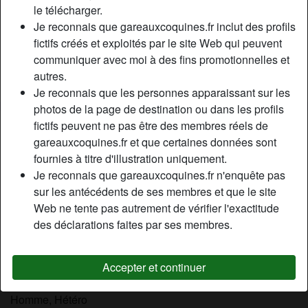
le télécharger.
Relation:
Relation ouverte
Je reconnais que gareauxcoquines.fr inclut des profils
Couleur des cheveux:
Brunette
fictifs créés et exploités par le site Web qui peuvent
Couleur des yeux:
Bleu
communiquer avec moi à des fins promotionnelles et
Épilé(e):
Oui
autres.
Fumeur(euse):
À l'occasion
Je reconnais que les personnes apparaissant sur les
photos de la page de destination ou dans les profils
Description
fictifs peuvent ne pas être des membres réels de
person_pin
gareauxcoquines.fr et que certaines données sont
Karine, je suis à la recherche d’une expérience libertine. je
fournies à titre d'illustration uniquement.
suis en couple depuis 2 ans. Avec mon chéri, nous
Je reconnais que gareauxcoquines.fr n'enquête pas
sommes très ouverts d’esprit, ce qui nous a permis de nous
sur les antécédents de ses membres et que le site
épanouir sexuellement. Le libertinage est un style de vie
Web ne tente pas autrement de vérifier l'exactitude
qui nous convient parfaitement, ce pourquoi nous
des déclarations faites par ses membres.
essayons de faire au moins une soirée par mois avec
d’autres couples. Vous pouvez nous contacter
Accepter et continuer
Cherche
Homme, Hétéro