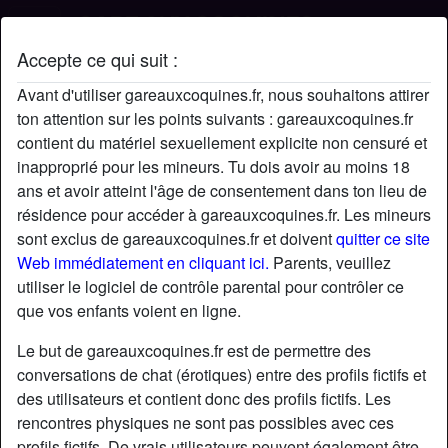
Accepte ce qui suit :
Profil de Yuyu77
Avant d'utiliser gareauxcoquines.fr, nous souhaitons attirer
ton attention sur les points suivants : gareauxcoquines.fr
contient du matériel sexuellement explicite non censuré et
inapproprié pour les mineurs. Tu dois avoir au moins 18
ans et avoir atteint l'âge de consentement dans ton lieu de
résidence pour accéder à gareauxcoquines.fr. Les mineurs
sont exclus de gareauxcoquines.fr et doivent
quitter ce site
Web immédiatement en cliquant ici.
Parents, veuillez
utiliser le logiciel de contrôle parental pour contrôler ce
que vos enfants voient en ligne.
Le but de gareauxcoquines.fr est de permettre des
conversations de chat (érotiques) entre des profils fictifs et
des utilisateurs et contient donc des profils fictifs. Les
rencontres physiques ne sont pas possibles avec ces
star
chat
Ajouter
Discuter !
profils fictifs. De vrais utilisateurs peuvent également être