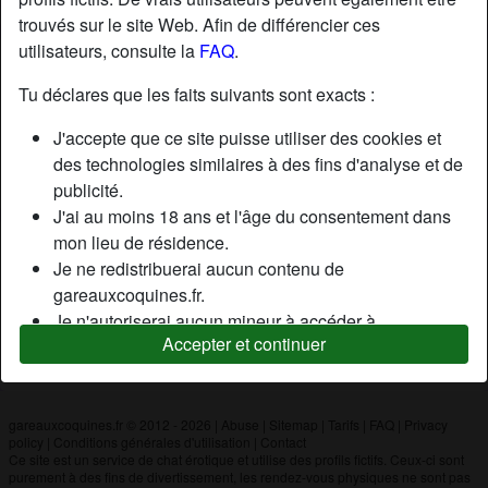
trouvés sur le site Web. Afin de différencier ces
utilisateurs, consulte la
FAQ
.
Nickname:
Yuyu77
Âge:
51
Tu déclares que les faits suivants sont exacts :
Pays:
France
J'accepte que ce site puisse utiliser des cookies et
Département:
Seine-et-Marne
des technologies similaires à des fins d'analyse et de
Sexe:
Homme
publicité.
J'ai au moins 18 ans et l'âge du consentement dans
mon lieu de résidence.
Description
Je ne redistribuerai aucun contenu de
N'a pas encore saisi de description
gareauxcoquines.fr.
Je n'autoriserai aucun mineur à accéder à
Cherche
Accepter et continuer
gareauxcoquines.fr ou à tout matériel qu'il contient.
N'a spécifié aucune préférence
Tout contenu que je consulte ou télécharge sur
gareauxcoquines.fr est destiné à mon usage
personnel et je ne le montrerai pas à un mineur.
gareauxcoquines.fr © 2012 - 2026
|
Abuse
|
Sitemap
|
Tarifs
|
FAQ
|
Privacy
policy
|
Conditions générales d'utilisation
|
Contact
Je n'ai pas été contacté par les fournisseurs de ce
Ce site est un service de chat érotique et utilise des profils fictifs. Ceux-ci sont
matériel, et je choisis volontiers de le visualiser ou de
purement à des fins de divertissement, les rendez-vous physiques ne sont pas