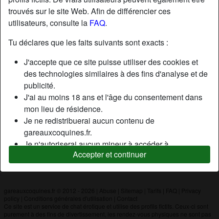
trouvés sur le site Web. Afin de différencier ces
utilisateurs, consulte la
FAQ
.
Nickname:
Marc
Âge:
49
Tu déclares que les faits suivants sont exacts :
Pays:
France
J'accepte que ce site puisse utiliser des cookies et
Département:
Seine-Maritime
des technologies similaires à des fins d'analyse et de
Sexe:
Homme
publicité.
J'ai au moins 18 ans et l'âge du consentement dans
mon lieu de résidence.
Description
Je ne redistribuerai aucun contenu de
N'a pas encore saisi de description
gareauxcoquines.fr.
Je n'autoriserai aucun mineur à accéder à
Cherche
Accepter et continuer
gareauxcoquines.fr ou à tout matériel qu'il contient.
N'a spécifié aucune préférence
Tout contenu que je consulte ou télécharge sur
gareauxcoquines.fr est destiné à mon usage
personnel et je ne le montrerai pas à un mineur.
gareauxcoquines.fr © 2012 - 2026
|
Abuse
|
Sitemap
|
Tarifs
|
FAQ
|
Privacy
policy
|
Conditions générales d'utilisation
|
Contact
Je n'ai pas été contacté par les fournisseurs de ce
Ce site est un service de chat érotique et utilise des profils fictifs. Ceux-ci sont
matériel, et je choisis volontiers de le visualiser ou de
purement à des fins de divertissement, les rendez-vous physiques ne sont pas