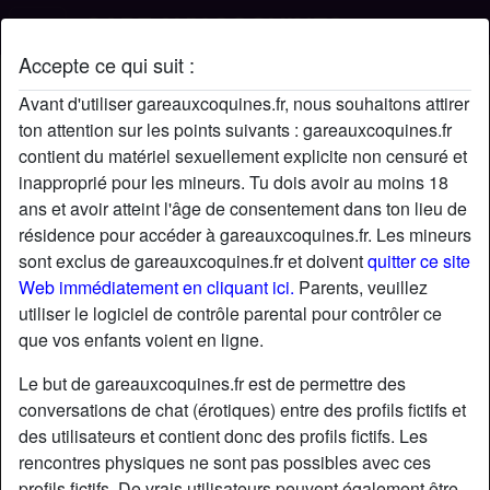
Accepte ce qui suit :
Profil de Marc
Avant d'utiliser gareauxcoquines.fr, nous souhaitons attirer
ton attention sur les points suivants : gareauxcoquines.fr
contient du matériel sexuellement explicite non censuré et
inapproprié pour les mineurs. Tu dois avoir au moins 18
ans et avoir atteint l'âge de consentement dans ton lieu de
résidence pour accéder à gareauxcoquines.fr. Les mineurs
sont exclus de gareauxcoquines.fr et doivent
quitter ce site
Web immédiatement en cliquant ici.
Parents, veuillez
utiliser le logiciel de contrôle parental pour contrôler ce
que vos enfants voient en ligne.
Le but de gareauxcoquines.fr est de permettre des
conversations de chat (érotiques) entre des profils fictifs et
des utilisateurs et contient donc des profils fictifs. Les
rencontres physiques ne sont pas possibles avec ces
star
chat
Ajouter
Discuter !
profils fictifs. De vrais utilisateurs peuvent également être