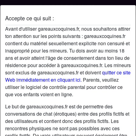
Accepte ce qui suit :
Profil de Zizi
Avant d'utiliser gareauxcoquines.fr, nous souhaitons attirer
ton attention sur les points suivants : gareauxcoquines.fr
contient du matériel sexuellement explicite non censuré et
inapproprié pour les mineurs. Tu dois avoir au moins 18
ans et avoir atteint l'âge de consentement dans ton lieu de
résidence pour accéder à gareauxcoquines.fr. Les mineurs
sont exclus de gareauxcoquines.fr et doivent
quitter ce site
Web immédiatement en cliquant ici.
Parents, veuillez
utiliser le logiciel de contrôle parental pour contrôler ce
que vos enfants voient en ligne.
Le but de gareauxcoquines.fr est de permettre des
conversations de chat (érotiques) entre des profils fictifs et
des utilisateurs et contient donc des profils fictifs. Les
rencontres physiques ne sont pas possibles avec ces
star
chat
Ajouter
Discuter !
profils fictifs. De vrais utilisateurs peuvent également être