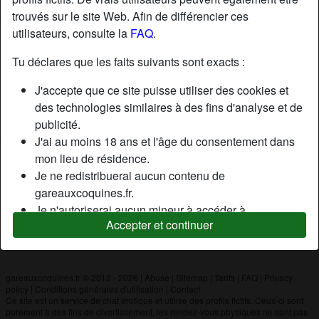
trouvés sur le site Web. Afin de différencier ces
utilisateurs, consulte la
FAQ
.
Nickname:
Zizi
Âge:
29
Tu déclares que les faits suivants sont exacts :
Pays:
France
J'accepte que ce site puisse utiliser des cookies et
Département:
Seine-Maritime
des technologies similaires à des fins d'analyse et de
Sexe:
Homme
publicité.
J'ai au moins 18 ans et l'âge du consentement dans
mon lieu de résidence.
Description
Je ne redistribuerai aucun contenu de
N'a pas encore saisi de description
gareauxcoquines.fr.
Je n'autoriserai aucun mineur à accéder à
Cherche
Accepter et continuer
gareauxcoquines.fr ou à tout matériel qu'il contient.
N'a spécifié aucune préférence
Tout contenu que je consulte ou télécharge sur
gareauxcoquines.fr est destiné à mon usage
personnel et je ne le montrerai pas à un mineur.
gareauxcoquines.fr © 2012 - 2026
|
Abuse
|
Sitemap
|
Tarifs
|
FAQ
|
Privacy
policy
|
Conditions générales d'utilisation
|
Contact
Je n'ai pas été contacté par les fournisseurs de ce
Ce site est un service de chat érotique et utilise des profils fictifs. Ceux-ci sont
matériel, et je choisis volontiers de le visualiser ou de
purement à des fins de divertissement, les rendez-vous physiques ne sont pas