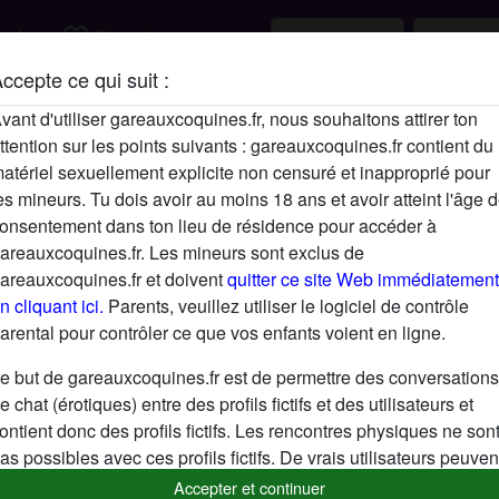
favorite_border
rcher
S'inscrire
ccepte ce qui suit :
Description
vant d'utiliser gareauxcoquines.fr, nous souhaitons attirer ton
ttention sur les points suivants : gareauxcoquines.fr contient du
N'a pas encore saisi de description
atériel sexuellement explicite non censuré et inapproprié pour
Cherche
es mineurs. Tu dois avoir au moins 18 ans et avoir atteint l'âge 
onsentement dans ton lieu de résidence pour accéder à
N'a spécifié aucune préférence
areauxcoquines.fr. Les mineurs sont exclus de
areauxcoquines.fr et doivent
quitter ce site Web immédiatement
n cliquant ici.
Parents, veuillez utiliser le logiciel de contrôle
arental pour contrôler ce que vos enfants voient en ligne.
e but de gareauxcoquines.fr est de permettre des conversations
e chat (érotiques) entre des profils fictifs et des utilisateurs et
ontient donc des profils fictifs. Les rencontres physiques ne son
as possibles avec ces profils fictifs. De vrais utilisateurs peuven
galement être trouvés sur le site Web. Afin de différencier ces
Accepter et continuer