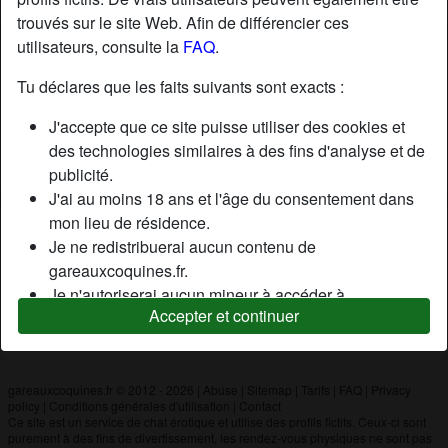
trouvés sur le site Web. Afin de différencier ces
utilisateurs, consulte la
FAQ
.
Nickname:
Zoula
Âge:
27
Tu déclares que les faits suivants sont exacts :
Pays:
France
J'accepte que ce site puisse utiliser des cookies et
Département:
Seine-Saint-Denis
des technologies similaires à des fins d'analyse et de
Sexe:
Homme
publicité.
J'ai au moins 18 ans et l'âge du consentement dans
mon lieu de résidence.
Description
Je ne redistribuerai aucun contenu de
N'a pas encore saisi de description
gareauxcoquines.fr.
Je n'autoriserai aucun mineur à accéder à
Cherche
Accepter et continuer
gareauxcoquines.fr ou à tout matériel qu'il contient.
N'a spécifié aucune préférence
Tout contenu que je consulte ou télécharge sur
gareauxcoquines.fr est destiné à mon usage
personnel et je ne le montrerai pas à un mineur.
gareauxcoquines.fr © 2012 - 2026
|
Abuse
|
Sitemap
|
Tarifs
|
FAQ
|
Privacy
policy
|
Conditions générales d'utilisation
|
Contact
Je n'ai pas été contacté par les fournisseurs de ce
Ce site est un service de chat érotique et utilise des profils fictifs. Ceux-ci sont
matériel, et je choisis volontiers de le visualiser ou de
purement à des fins de divertissement, les rendez-vous physiques ne sont pas