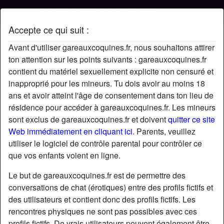
Accepte ce qui suit :
Profil de Zoula
Avant d'utiliser gareauxcoquines.fr, nous souhaitons attirer
ton attention sur les points suivants : gareauxcoquines.fr
contient du matériel sexuellement explicite non censuré et
inapproprié pour les mineurs. Tu dois avoir au moins 18
ans et avoir atteint l'âge de consentement dans ton lieu de
résidence pour accéder à gareauxcoquines.fr. Les mineurs
sont exclus de gareauxcoquines.fr et doivent
quitter ce site
Web immédiatement en cliquant ici.
Parents, veuillez
utiliser le logiciel de contrôle parental pour contrôler ce
que vos enfants voient en ligne.
Le but de gareauxcoquines.fr est de permettre des
conversations de chat (érotiques) entre des profils fictifs et
des utilisateurs et contient donc des profils fictifs. Les
rencontres physiques ne sont pas possibles avec ces
star
chat
Ajouter
Discuter !
profils fictifs. De vrais utilisateurs peuvent également être