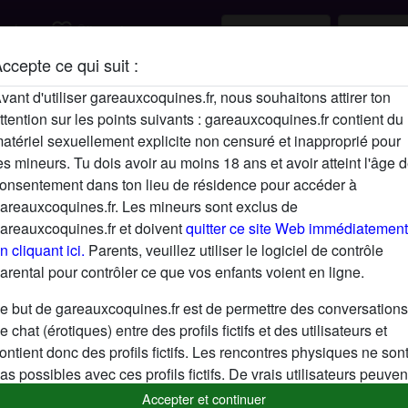
favorite_border
rcher
S'inscrire
ccepte ce qui suit :
Description
vant d'utiliser gareauxcoquines.fr, nous souhaitons attirer ton
ttention sur les points suivants : gareauxcoquines.fr contient du
N'a pas encore saisi de description
atériel sexuellement explicite non censuré et inapproprié pour
Cherche
es mineurs. Tu dois avoir au moins 18 ans et avoir atteint l'âge 
onsentement dans ton lieu de résidence pour accéder à
N'a spécifié aucune préférence
areauxcoquines.fr. Les mineurs sont exclus de
areauxcoquines.fr et doivent
quitter ce site Web immédiatement
n cliquant ici.
Parents, veuillez utiliser le logiciel de contrôle
arental pour contrôler ce que vos enfants voient en ligne.
e but de gareauxcoquines.fr est de permettre des conversations
e chat (érotiques) entre des profils fictifs et des utilisateurs et
ontient donc des profils fictifs. Les rencontres physiques ne son
as possibles avec ces profils fictifs. De vrais utilisateurs peuven
galement être trouvés sur le site Web. Afin de différencier ces
Accepter et continuer